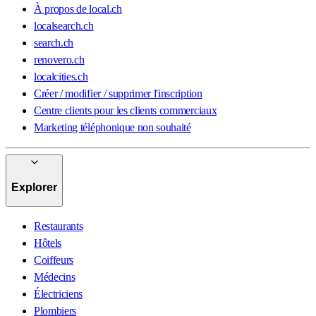
À propos de local.ch
localsearch.ch
search.ch
renovero.ch
localcities.ch
Créer / modifier / supprimer l'inscription
Centre clients pour les clients commerciaux
Marketing téléphonique non souhaité
Explorer
Restaurants
Hôtels
Coiffeurs
Médecins
Électriciens
Plombiers