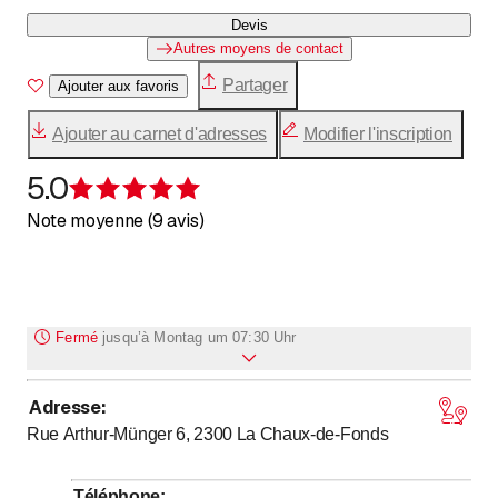
Devis
Autres moyens de contact
Partager
Ajouter aux favoris
Ajouter au carnet d'adresses
Modifier l'inscription
5.0
Évaluation de 5 sur 5 étoiles
Note moyenne (9 avis)
Fermé
jusqu’à
Montag um 07:30 Uhr
Adresse
:
jusqu’à
jusqu’à
Lundi
7
:
30
-
11
:
45
/ 13
:
30
-
17
:
30
Rue Arthur-Münger 6, 2300
La Chaux-de-Fonds
jusqu’à
jusqu’à
Mardi
7
:
30
-
11
:
45
/ 13
:
30
-
17
:
30
jusqu’à
jusqu’à
Mercredi
7
:
30
-
11
:
45
/ 13
:
30
-
16
:
30
Téléphone
: