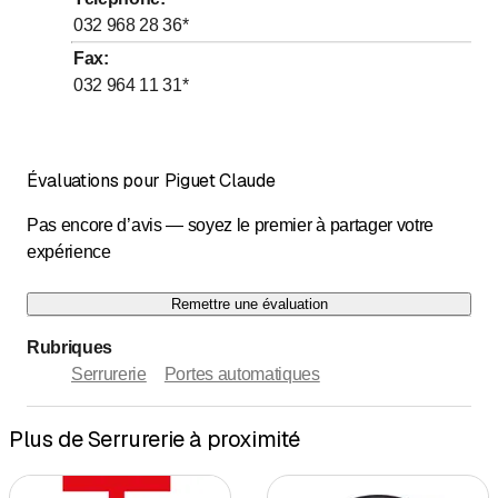
jusqu’à
jusqu’à
Jeudi
7
:
30
-
11
:
45
/ 13
:
30
-
17
:
30
032 968 28 36
*
jusqu’à
jusqu’à
Vendredi
7
:
30
-
11
:
45
/ 13
:
30
-
16
:
30
Fax
:
032 964 11 31
*
Samedi
Fermé
Dimanche
Fermé
Évaluations pour Piguet Claude
Pas encore d’avis — soyez le premier à partager votre
expérience
Remettre une évaluation
Rubriques
Serrurerie
Portes automatiques
Plus de Serrurerie à proximité