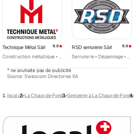
5.0
5.0
Technique Métal Sàrl
RSD serrurerie Sàrl
Évaluation
É
Construction métallique • Serrurerie • Vérandas, jardins d'hiver • Portes • Escaliers, garde-corps
Serrurerie • Dépannage • Construction métallique
*
ne souhaite pas de publicité
Source:
Swisscom Directories SA
•
•
local.ch
La Chaux-de-Fonds
Serrurerie à La Chaux-de-Fonds