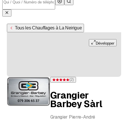
Tous les Chauffages à La Neirigue
Développer
(
2
)
Note 5 sur 5 étoiles pour 2 évaluations
Grangier
Barbey Sàrl
Grangier Pierre-André