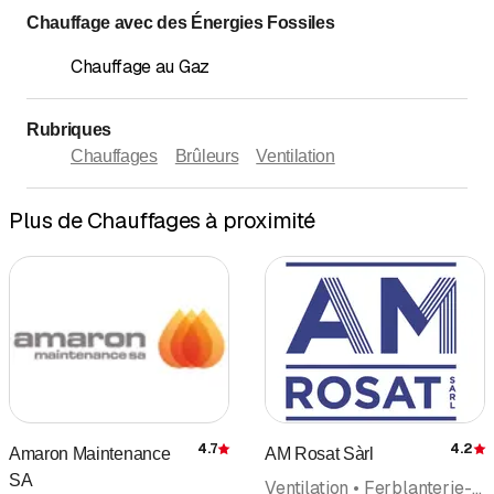
Chauffage avec des Énergies Fossiles
Chauffage au Gaz
Rubriques
Chauffages
Brûleurs
Ventilation
Plus de Chauffages à proximité
4.7
4.2
Amaron Maintenance
AM Rosat Sàrl
Évaluation
É
SA
Ventilation • Ferblanterie-couverture • Sanitaire • Installations sanitaires • Tubage • Cheminée, fourneau, poêle • Façades • Toitures • Chauffages