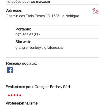
indiquées pour ce magasin.
Adresse
:
Chemin des Trois Poses 18, 1686
La Neirigue
Portable
:
079 306 65 37
*
Site web
:
grangier-barbey.digitalone.site
Réseaux sociaux
:
Évaluations pour Grangier Barbey Sàrl
5
Évaluation de 5 sur 5 étoiles
Professionnalisme