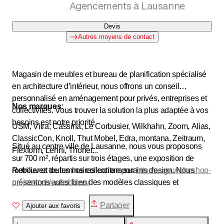
Agencements à Lausanne
Devis
Autres moyens de contact
Magasin de meubles et bureau de planification spécialisé
en architecture d’intérieur, nous offrons un conseil
personnalisé en aménagement pour privés, entreprises et
Nos marques:
collectivités. Vous trouver la solution la plus adaptée à vos
besoins est notre priorité.
USM, Vitra, Cassina, Le Corbusier, Wilkhahn, Zoom, Alias,
ClassicCon, Knoll, Thut Mobel, Edra, montana, Zeitraum,
Situé au centre ville de Lausanne, nous vous proposons
Flexform, Lehni, Thonet...
sur 700 m², répartis sur trois étages, une exposition de
mobilier et de luminaires contemporains design. Nous
Retrouvez toutes nos collections sur
http://www.wohnshop-
présentons aussi bien des modèles classiques et
projecto.ch/collections/
incontournables comme les rééditions du Corbusier,
Partager
Charlotte Perriand, Charles Eames ou Eileen Gray que les
Ajouter aux favoris
dernières créations de designers actuels.