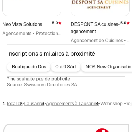
5.0
5.0
Neo Vista Solutions
DESPONT SA cuisines-
Évaluation
É
agencement
Agencements • Protection contre le soleil • Rénovation • Stratifiés • Revêtements de Sols
Agencement de Cuisines • Agencements • Aménagements d'intérieurs • Construction de cuisines et expositions de cuisines • Construction de Cuisines • Agencements et accessoires de salles de Bains
Inscriptions similaires à proximité
Boutique du Dos
0 à 9 Sàrl
NOS New Organisatio
*
ne souhaite pas de publicité
Source:
Swisscom Directories SA
•
•
•
local.ch
Lausanne
Agencements à Lausanne
Wohnshop Proj