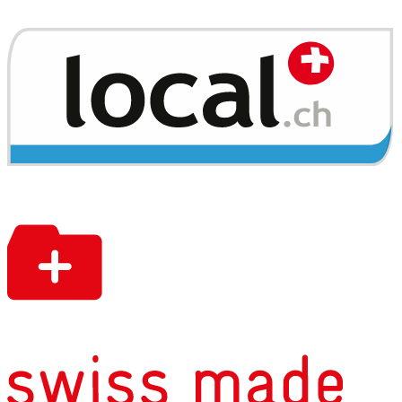
Vous avez un titre étranger et projetez
des études en Suisse? PrEP propose la
formation la plus complète à l'examen
ECUS, sur un an, avec nombreux cours,
examens à blanc et une véritable
immersion culturelle en Suisse! Taux de
réussite: 100%