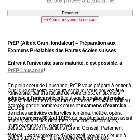
Ecole privée à Lausanne
Réserver
Autres moyens de contact
PrEP (Albert Grun, fondateur) – Préparation aux
Examens Préalables des Hautes écoles suisses.
Entrer à l'université sans maturité, c'est possible, à
PrEP Lausanne
!
En plein coeur de Lausanne, PrEP vous prépare à entrer à
Quel que soit votre parcours scolaire, vous pouvez
être
l'université, dans la faculté de votre choix, en six mois
admis-e à l'université
grâce à une formation
intensive
,
(Passerelle Dubs) ou dix mois (Examen Préalable Unil ou
rythmée par de nombreux cours et
examens d'exercice
,
ECUS)!
de riches
activités culturelles
(cinéma, théâtre, opéra,
Entre
examens 80% et 100%
de nos étudiants réussissent
musée, spectacles de danse, concerts, conférences,
leurs examens en 1e tentative!
débats, visites d'institutions (Grand Conseil, Parlement
fédéral, Landsgemeinde d'Appenzell, voyages d'étude à
Depuis 1997, PrEP a une réelle expérience des