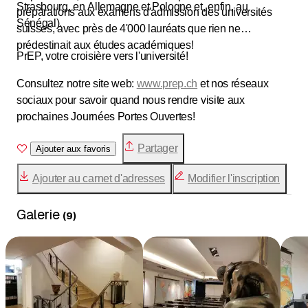
Strasbourg, en Allemagne et Pologne et, enfin, au
préparations aux examens d'admission des universités
Sénégal).
suisses, avec près de 4'000 lauréats que rien ne
prédestinait aux études académiques!
PrEP, votre croisière vers l'université!
Consultez notre site web:
www.prep.ch
et nos réseaux
sociaux pour savoir quand nous rendre visite aux
prochaines Journées Portes Ouvertes!
Partager
Ajouter aux favoris
Ajouter au carnet d'adresses
Modifier l'inscription
Galerie
(
9
)