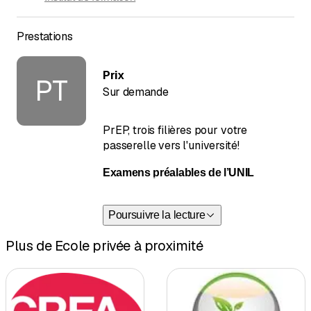
Prestations
Prix
PT
Sur demande
PrEP, trois filières pour votre
passerelle vers l'université!
Examens préalables de l’UNIL
Vous n'avez
pas de maturité ou de
Poursuivre la lecture
baccalauréat reconnu
? Vous
souhaitez étudier dans une des facultés
Plus de Ecole privée à proximité
de l’Université de Lausanne? Nous vous
préparons
en dix mois intensifs
avec
des
taux de réussite de près de 90%
,
aux
Examens préalables d’admission