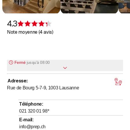
4.3
Évaluation de 4,3 sur 5 étoiles
Note moyenne (4 avis)
Fermé
jusqu’à
08:00
Adresse
:
jusqu’à
Lundi
8
:
00
-
18
:
00
Rue de Bourg 5-7-9, 1003
Lausanne
jusqu’à
Mardi
8
:
00
-
18
:
00
jusqu’à
Mercredi
8
:
00
-
18
:
00
Téléphone
:
jusqu’à
Jeudi
8
:
00
-
18
:
00
021 320 01 98
*
jusqu’à
Vendredi
8
:
00
-
18
:
00
E-mail
:
info@prep.ch
Samedi
Fermé