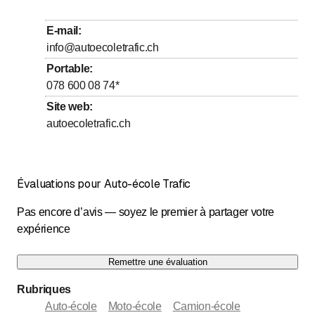
Mercredi
Fermé
E-mail
:
Jeudi
Fermé
info@autoecoletrafic.ch
Vendredi
Fermé
Portable
:
078 600 08 74
*
Samedi
Fermé
Site web
:
Dimanche
Fermé
autoecoletrafic.ch
Évaluations pour Auto-école Trafic
Pas encore d’avis — soyez le premier à partager votre
expérience
Remettre une évaluation
Rubriques
Auto-école
Moto-école
Camion-école