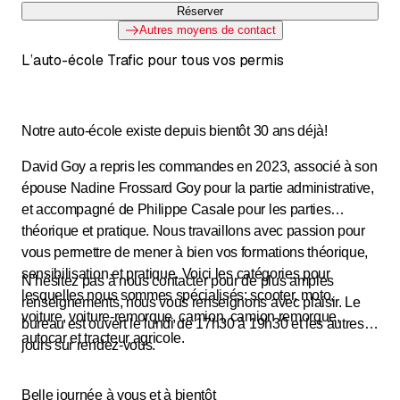
Réserver
Autres moyens de contact
L’auto-école Trafic pour tous vos permis
Notre auto-école existe depuis bientôt 30 ans déjà!
David Goy a repris les commandes en 2023, associé à son
épouse Nadine Frossard Goy pour la partie administrative,
et accompagné de Philippe Casale pour les parties
théorique et pratique. Nous travaillons avec passion pour
vous permettre de mener à bien vos formations théorique,
sensibilisation et pratique. Voici les catégories pour
N’hésitez pas à nous contacter pour de plus amples
lesquelles nous sommes spécialisés: scooter, moto,
renseignements, nous vous renseignons avec plaisir. Le
voiture, voiture-remorque, camion, camion remorque,
bureau est ouvert le lundi de 17h30 à 19h30 et les autres
autocar et tracteur agricole.
jours sur rendez-vous.
Belle journée à vous et à bientôt