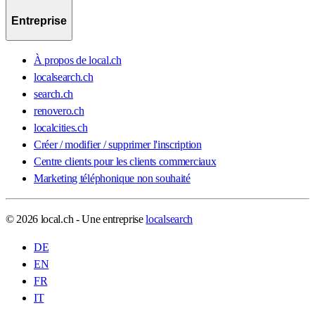
Entreprise
À propos de local.ch
localsearch.ch
search.ch
renovero.ch
localcities.ch
Créer / modifier / supprimer l'inscription
Centre clients pour les clients commerciaux
Marketing téléphonique non souhaité
© 2026 local.ch - Une entreprise
localsearch
DE
EN
FR
IT