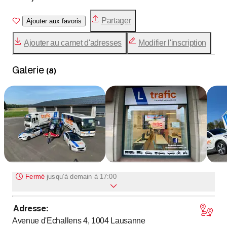
Partager
Ajouter aux favoris
Ajouter au carnet d'adresses
Modifier l'inscription
Galerie
(
8
)
Fermé
jusqu’à
demain à 17:00
Adresse
:
jusqu’à
Lundi
17
:
00
-
19
:
30
Avenue d'Echallens 4, 1004
Lausanne
Mardi
Fermé