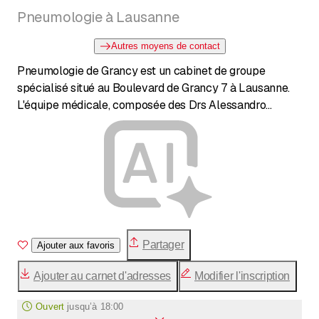
Pneumologie à Lausanne
Autres moyens de contact
Pneumologie de Grancy est un cabinet de groupe
spécialisé situé au Boulevard de Grancy 7 à Lausanne.
L'équipe médicale, composée des Drs Alessandro
Bonetti, Pierre-Yves Jayet et Nicolas Petitpierre,
propose des services complets en pneumologie et en
médecine interne générale. Le cabinet accepte de
nouveaux patients et permet la prise de rendez-vous en
ligne.
Partager
Ajouter aux favoris
Ajouter au carnet d'adresses
Modifier l'inscription
Ouvert
jusqu’à
18:00