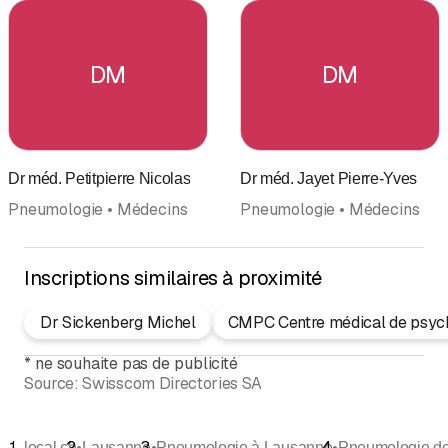
DM
DM
Dr méd. Petitpierre Nicolas
Dr méd. Jayet Pierre-Yves
Pneumologie • Médecins
Pneumologie • Médecins
Inscriptions similaires à proximité
Dr Sickenberg Michel
CMPC Centre médical de psych
*
ne souhaite pas de publicité
Source:
Swisscom Directories SA
•
•
•
local.ch
Lausanne
Pneumologie à Lausanne
Pneumologie d