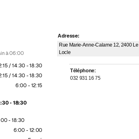
Adresse
:
Rue Marie-Anne-Calame 12, 2400
Le
Locle
in à 06:00
usqu’à
jusqu’à
2
:
15
/ 14
:
30
-
18
:
30
Téléphone
:
usqu’à
jusqu’à
2
:
15
/ 14
:
30
-
18
:
30
032 931 16 75
jusqu’à
6
:
00
-
12
:
15
jusqu’à
4
:
30
-
18
:
30
jusqu’à
:
00
-
18
:
30
jusqu’à
6
:
00
-
12
:
00