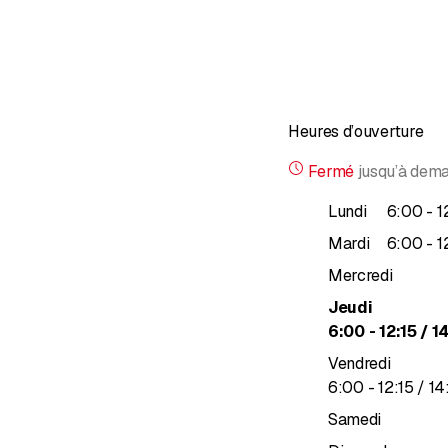
Heures d’ouverture
Fermé
jusqu’à
dema
j
Lundi
6
:
00
-
1
j
Mardi
6
:
00
-
1
Mercredi
Jeudi
jusqu’à
6
:
00
-
12
:
15
/ 1
Vendredi
jusqu’à
6
:
00
-
12
:
15
/ 14
Samedi