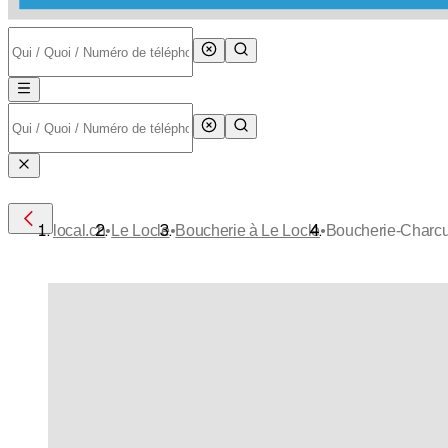
•
•
•
local.ch
Le Locle
Boucherie à Le Locle
Boucherie-Charcut