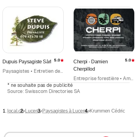
5.0
5.0
Dupuis Paysagiste Sàrl
Cherpi - Damien
Évaluation
É
Cherpillod
Paysagistes • Entretien de jardin • Aménagements extérieurs • Arboriculture • Jardinier-horticulteur
Entreprise forestière • Aménagements extérieurs • Paysagistes
*
ne souhaite pas de publicité
Source:
Swisscom Directories SA
•
•
•
local.ch
Lucens
Paysagistes à Lucens
Krummen Cédric