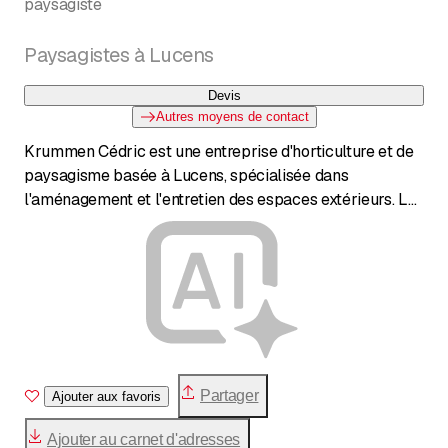
paysagiste
Paysagistes à Lucens
Devis
Autres moyens de contact
Krummen Cédric est une entreprise d'horticulture et de
paysagisme basée à Lucens, spécialisée dans
l'aménagement et l'entretien des espaces extérieurs. La
gamme de services comprend l'entretien et la tonte de
gazon, la taille de haies, d'arbustes et d'arbres, ainsi que
le désherbage. De plus, l'entreprise propose l'abattage
d'arbres, l'arrachage de souches, ainsi que l'installation
de clôtures et de décorations de jardin. Les clients
bénéficient d'un aménagement paysager professionnel
pour villas et maisons privées.
Partager
Ajouter aux favoris
Ajouter au carnet d'adresses