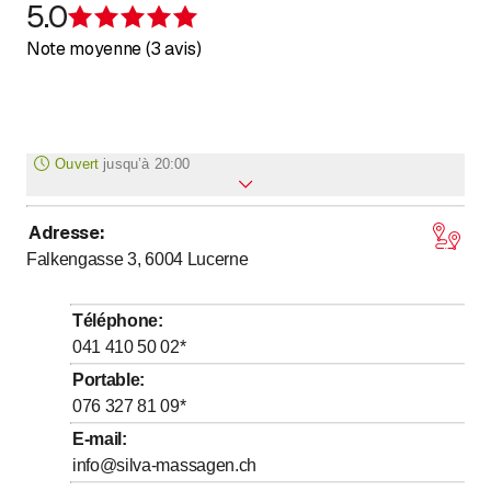
5.0
Évaluation de 5 sur 5 étoiles
Note moyenne (3 avis)
Ouvert
jusqu’à
20:00
Adresse
:
jusqu’à
Lundi
10
:
00
-
20
:
00
Falkengasse 3, 6004
Lucerne
jusqu’à
Mardi
10
:
00
-
20
:
00
jusqu’à
Mercredi
10
:
00
-
20
:
00
Téléphone
:
jusqu’à
Jeudi
10
:
00
-
20
:
00
041 410 50 02
*
jusqu’à
Vendredi
10
:
00
-
20
:
00
Portable
:
076 327 81 09
*
jusqu’à
Samedi
9
:
00
-
17
:
00
E-mail
:
Dimanche
Fermé
info@silva-massagen.ch