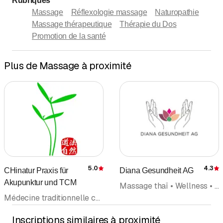
Rubriques
Massage
Réflexologie massage
Naturopathie
Massage thérapeutique
Thérapie du Dos
Promotion de la santé
Plus de Massage à proximité
5.0
4.3
CHinatur Praxis für
Diana Gesundheit AG
Évaluation
É
Akupunktur und TCM
Massage thaï • Wellness • Sauna • Massage • Massage de santé et de sport
Médecine traditionnelle chinoise MTC • Acupuncture (hors rubrique médecins) • Massage • Massage de santé et de sport
Inscriptions similaires à proximité