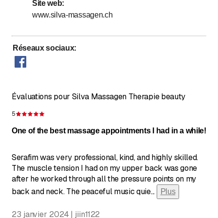
Site web
:
www.silva-massagen.ch
Réseaux sociaux
:
Évaluations pour Silva Massagen Therapie beauty
5
Évaluation de 5 sur 5 étoiles
One of the best massage appointments I had in a while!
Serafim was very professional, kind, and highly skilled.
The muscle tension I had on my upper back was gone
after he worked through all the pressure points on my
back and neck. The peaceful music quie
...
Plus
23 janvier 2024 | jiin1122