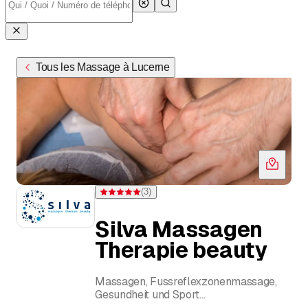
Tous les Massage à Lucerne
(
3
)
Note 5 sur 5 étoiles pour 3 évaluations
Silva Massagen
Therapie beauty
Massagen, Fussreflexzonenmassage,
Gesundheit und Sport
Silva Serafim