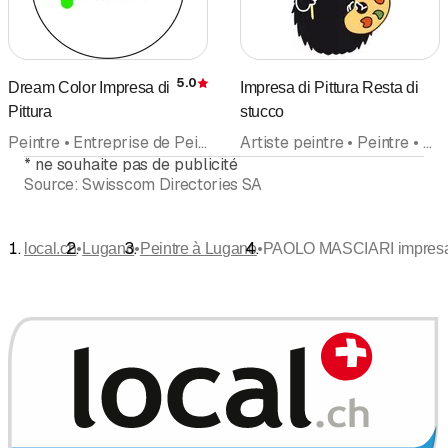
5.0
Dream Color Impresa di
Impresa di Pittura Resta di
Évaluation
Pittura
stucco
Peintre • Entreprise de Peinture • Artiste peintre • Décoration d'intérieur • Plâtrier • Plâtrerie-peinture • Façades • Rénovation • Papiers peints
Artiste peintre • Peintre • Entreprise de Peinture • Plâtrier • Plâtrerie-peinture • Stucage
*
ne souhaite pas de publicité
Source:
Swisscom Directories SA
•
•
•
local.ch
Lugano
Peintre à Lugano
PAOLO MASCIARI impresa d