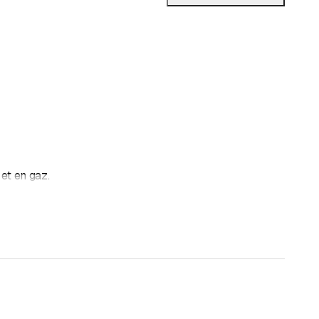
et en gaz.
en vigueur.