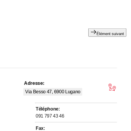
Élément suivant
ver
Adresse
:
4 sur 5 étoiles
Via Besso 47, 6900
Lugano
Téléphone
:
091 797 43 46
Fax
: