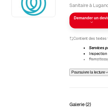
Sanitaire à Lugan
Demander un devi
Contient des textes
Services 
Inspection 
Remplissag
Entretien e
Service de 
Poursuivre la lecture
Installatio
Installatio
Installati
Systèmes d'
Certificats 
Galerie
(
2
)
Mise en con