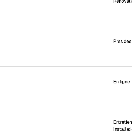
Rénovatio
Près des
En ligne
,
Entretien
Installat