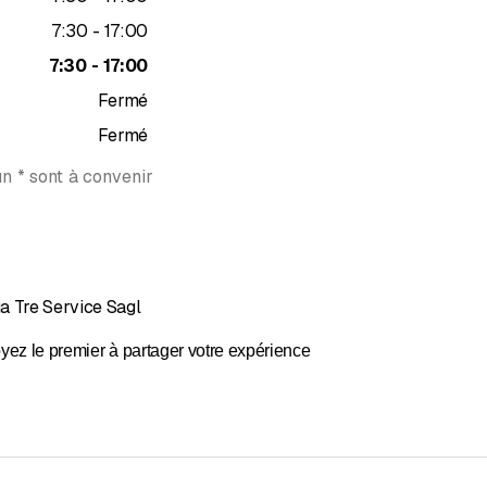
jusqu’à
7
:
30
-
17
:
00
jusqu’à
7
:
30
-
17
:
00
Fermé
Fermé
n * sont à convenir
a Tre Service Sagl
yez le premier à partager votre expérience