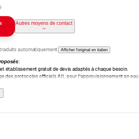
o
s
Autres moyens de contact
 traduits automatiquement.
Afficher l'original en italien
proposés
:
et établissement gratuit de devis adaptés à chaque besoin.
e des protocoles officiels AIL pour l'approvisionnement en eau 
t nettoyage d'installations de divers types.
réparation rapide et disponible à tout moment.
n de chaudières à gaz et à mazout.
n de pompes à chaleur air/eau internes et externes.
on de systèmes géothermiques et d'énergies renouvelables.
irrigation.
d'essai.
formité des installations existantes avec les nouvelles normes 