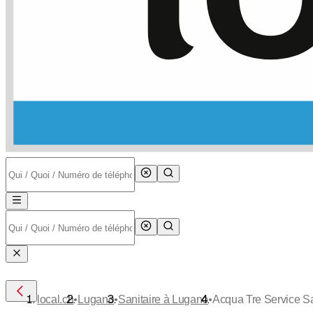
•
•
•
local.ch
Lugano
Sanitaire à Lugano
Acqua Tre Service S