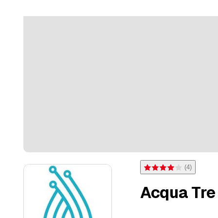
(
4
)
Note 4 sur 5 étoiles pour 
Acqua Tre