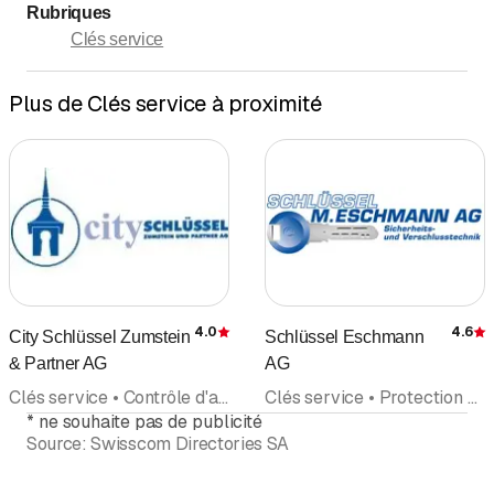
Rubriques
Clés service
Plus de Clés service à proximité
4.0
4.6
City Schlüssel Zumstein
Schlüssel Eschmann
Évaluation
É
& Partner AG
AG
Clés service • Contrôle d'accès • Coffres-forts • Atelier de Gravure • Technique de Fermeture • Système de serrures • Appareils et dispositifs d'Alarme
Clés service • Protection contre l'effraction • Système de serrures • Appareils et dispositifs d'Alarme • Technique de Fermeture
*
ne souhaite pas de publicité
Source:
Swisscom Directories SA