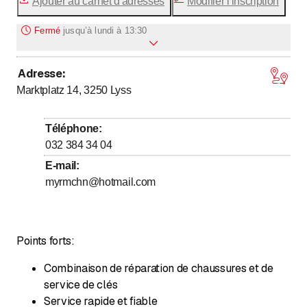
Ajouter au carnet d'adresses
Modifier l'inscription
Fermé
jusqu’à
lundi à 13:30
Adresse
:
jusqu’à
Lundi
13
:
30
-
18
:
30
Marktplatz 14, 3250
Lyss
jusqu’à
jusqu’à
Mardi
9
:
00
-
12
:
00
/ 13
:
30
-
18
:
30
jusqu’à
jusqu’à
Mercredi
9
:
00
-
12
:
00
/ 13
:
30
-
18
:
30
Téléphone
:
jusqu’à
jusqu’à
Jeudi
9
:
00
-
12
:
00
/ 13
:
30
-
18
:
30
032 384 34 04
jusqu’à
jusqu’à
Vendredi
9
:
00
-
12
:
00
/ 13
:
30
-
18
:
30
E-mail
:
myrmchn@hotmail.com
Samedi
Fermé
Dimanche
Fermé
Points forts:
Combinaison de réparation de chaussures et de
service de clés
Service rapide et fiable