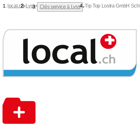
•
•
local.ch
Lyss
Tip Top Lostra GmbH Schl
•
Clés service à Lyss