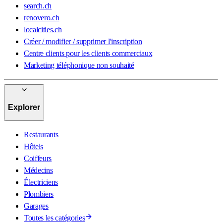
search.ch
renovero.ch
localcities.ch
Créer / modifier / supprimer l'inscription
Centre clients pour les clients commerciaux
Marketing téléphonique non souhaité
Explorer
Restaurants
Hôtels
Coiffeurs
Médecins
Électriciens
Plombiers
Garages
Toutes les catégories