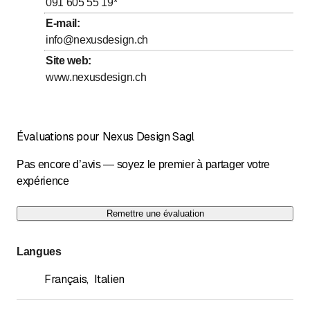
091 605 55 19
*
Samedi
Fermé
E-mail
:
Dimanche
Fermé
info@nexusdesign.ch
Site web
:
Per altri orari o giorni, su appuntamento saremo lieti
di in
www.nexusdesign.ch
Évaluations pour Nexus Design Sagl
Pas encore d’avis — soyez le premier à partager votre
expérience
Remettre une évaluation
Langues
Français
,
Italien