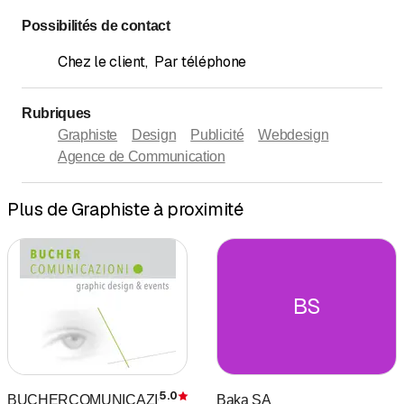
Possibilités de contact
Chez le client
,
Par téléphone
Rubriques
Graphiste
Design
Publicité
Webdesign
Agence de Communication
Plus de Graphiste à proximité
BS
5.0
BUCHERCOMUNICAZIONI
Baka SA