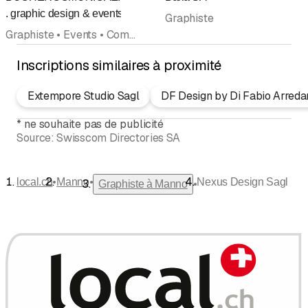
Évaluation
. graphic design & events
Graphiste
Graphiste • Events • Communication
Inscriptions similaires à proximité
Extempore Studio Sagl
DF Design by Di Fabio Arreda
*
ne souhaite pas de publicité
Source:
Swisscom Directories SA
•
•
local.ch
Manno
Nexus Design Sagl
•
Graphiste à Manno