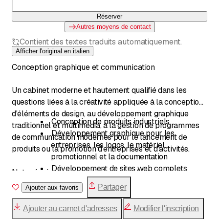
Réserver
Autres moyens de contact
Contient des textes traduits automatiquement.
Afficher l'original en italien
Conception graphique et communication
Un cabinet moderne et hautement qualifié dans les
questions liées à la créativité appliquée à la conception
d'éléments de design, au développement graphique
Conception de produits industriels
traditionnel et multimédia, à la gestion de programmes
Développement graphique pour les
de communication modernes pour le lancement de
entreprises, les logos, le matériel
produits ou la promotion d'entreprises et d'activités.
promotionnel et la documentation
Développement de sites web complets
Notre équipe jeune, motivée, compétente et pleine
Développement de concepts de
d'initiative trouvera toujours la solution adaptée aux
Partager
Ajouter aux favoris
communication pour les campagnes de
besoins des clients confrontés aux nouveaux défis du
petite, moyenne et grande envergure
marché.
Ajouter au carnet d'adresses
Modifier l'inscription
Gestion d'événements