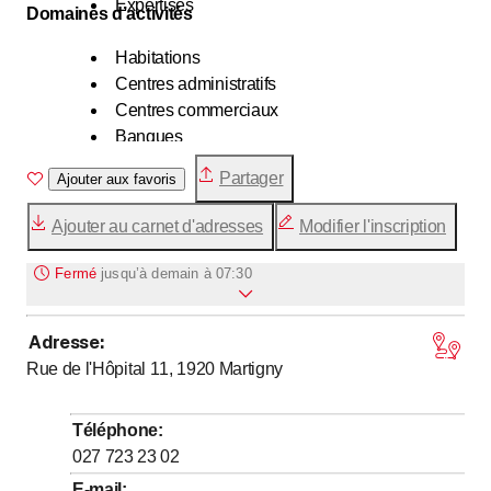
Expertises
Domaines d’activités
Habitations
Centres administratifs
Centres commerciaux
Banques
Etablissements publics
Partager
Ajouter aux favoris
Etablissements scolaires
Hôpitaux, EMS
Ajouter au carnet d'adresses
Modifier l'inscription
Bâtiments industriels
Tout autre type de construction
Fermé
jusqu’à
demain à 07:30
Adresse
:
jusqu’à
Lundi
7
:
30
-
17
:
30
Rue de l'Hôpital 11, 1920
Martigny
jusqu’à
Mardi
7
:
30
-
17
:
30
jusqu’à
Mercredi
7
:
30
-
17
:
30
Téléphone
:
jusqu’à
Jeudi
7
:
30
-
17
:
30
027 723 23 02
jusqu’à
Vendredi
7
:
30
-
16
:
30
E-mail
: