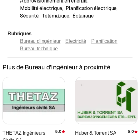
Approvisionnement en énergie
,
Mobilité électrique
,
Planification électrique
,
Sécurité
,
Télématique
,
Éclairage
Rubriques
Bureau d'Ingénieur
Electricité
Planification
Bureau technique
Plus de Bureau d'Ingénieur à proximité
5.0
5.0
THETAZ Ingénieurs
Huber & Torrent SA
Évaluation
É