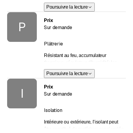
de travaux en intérieur ou en extérieur. Il
Poursuivre la lecture
s’adapte aux souhaits du maître
d’ouvrage qui se montre sensible à
Prix
P
l’utilisation de produits exempts de
Sur demande
solvants, mais peut également mettre en
œuvre, sur demande, des crépis à la
Plâtrerie
chaux, naturels, à base d’argile, etc.
Résistant au feu, accumulateur
thermique, régulateur d’humidité: les
précieuses qualités du plâtre et des
Poursuivre la lecture
produits préfabriqués dans cette matière
en font un incontournable de la
Prix
I
construction.
Sur demande
Isolation
Intérieure ou extérieure, l’isolant peut
être constitué de matériaux aussi variés