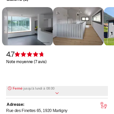
4.7
Évaluation de 4,7 sur 5 étoiles
Note moyenne (7 avis)
Fermé
jusqu’à
lundi à 08:00
Adresse
:
jusqu’à
jusqu’à
Lundi
8
:
00
-
12
:
00
/ 13
:
30
-
17
:
30
Rue des Finettes 65, 1920
Martigny
jusqu’à
jusqu’à
Mardi
8
:
00
-
12
:
00
/ 13
:
30
-
17
:
30