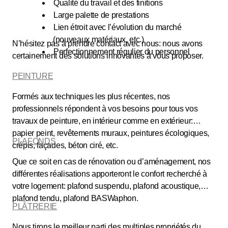
Qualité du travail et des finitions
Large palette de prestations
Lien étroit avec l’évolution du marché
(nouveaux matériaux, etc.)
N’hésitez pas à prendre contact avec nous: nous avons
Perfectionnement régulier du personnel
certainement des solutions innovantes à vous proposer.
PEINTURE
Formés aux techniques les plus récentes, nos
professionnels répondent à vos besoins pour tous vos
travaux de peinture, en intérieur comme en extérieur:
papier peint, revêtements muraux, peintures écologiques,
PLAFONDS
crépis, façades, béton ciré, etc.
Que ce soit en cas de rénovation ou d’aménagement, nos
différentes réalisations apporteront le confort recherché à
votre logement: plafond suspendu, plafond acoustique,
plafond tendu, plafond BASWaphon.
PLÂTRERIE
Nous tirons le meilleur parti des multiples propriétés du