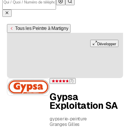
Tous les Peintre à Martigny
Développer
(
7
)
Note 4,7 sur 5 étoiles pour 7 évaluations
Gypsa
Exploitation SA
gypserie-peinture
Granges Gilles