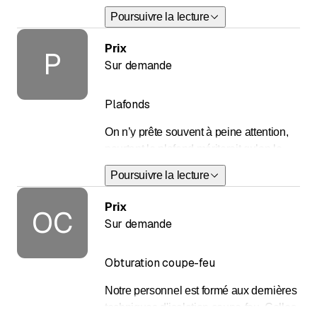
que le polystyrène ou la laine minérale,
Poursuivre la lecture
sans compter tous les panneaux
composites de technologie plus récente.
Prix
P
Sur demande
Plafonds
On n’y prête souvent à peine attention,
pourtant le plafond mériterait qu’on le
considère davantage. Il fait en effet partie
Poursuivre la lecture
intégrante du confort d’une habitation, de
par ses propriétés à la fois phoniques et
Prix
OC
décoratives. Plafond suspendu,
Sur demande
acoustique, tendu, BASWAphon, notre
équipe est votre disposition pour vous
Obturation coupe-feu
conseiller et réaliser la meilleure solution
pour votre projet.
Notre personnel est formé aux dernières
techniques d'isolation coupe-feu. Celles-