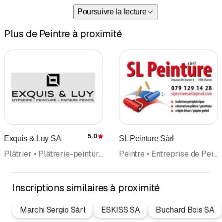
ci préviennent la propagation de feu et
Poursuivre la lecture
de fumée dans les bâtiments.
Plus de Peintre à proximité
5.0
Exquis & Luy SA
SL Peinture Sàrl
Évaluation
Plâtrier • Plâtrerie-peinture • Rénovation • Peintre • Entreprise de Peinture • Papiers peints • Décoration • Isolation • Revêtement des plafonds et plafonds suspendus
Peintre • Entreprise de Peinture • Plâtrier • Plâtrerie-peinture • Isolation
Inscriptions similaires à proximité
Marchi Sergio Sàrl
ESKISS SA
Buchard Bois SA