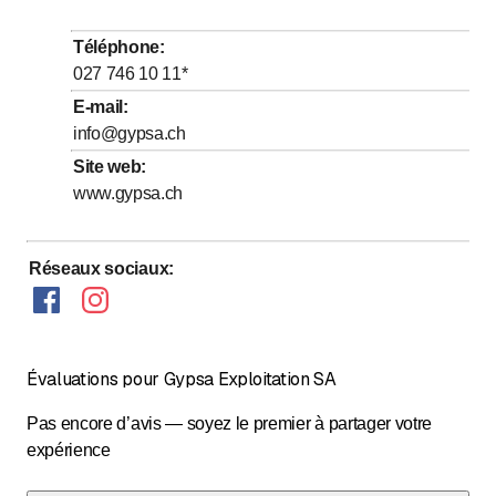
jusqu’à
jusqu’à
Mercredi
8
:
00
-
12
:
00
/ 13
:
30
-
17
:
30
Téléphone
:
jusqu’à
jusqu’à
Jeudi
8
:
00
-
12
:
00
/ 13
:
30
-
17
:
30
027 746 10 11
*
jusqu’à
jusqu’à
Vendredi
8
:
00
-
12
:
00
/ 13
:
30
-
17
:
30
E-mail
:
info@gypsa.ch
Samedi
Fermé
Site web
:
Dimanche
Fermé
www.gypsa.ch
Réseaux sociaux
:
Évaluations pour Gypsa Exploitation SA
Pas encore d’avis — soyez le premier à partager votre
expérience