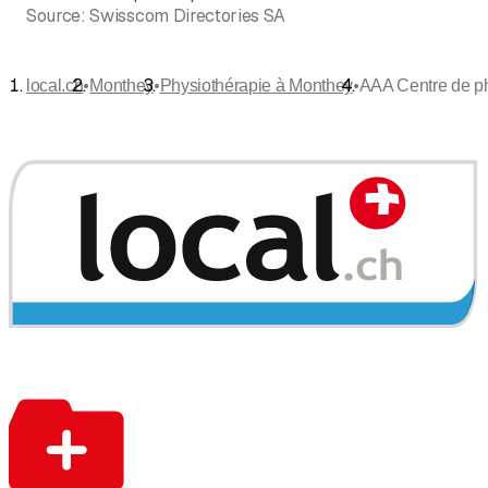
Source:
Swisscom Directories SA
•
•
•
local.ch
Monthey
Physiothérapie à Monthey
AAA Centre de phy