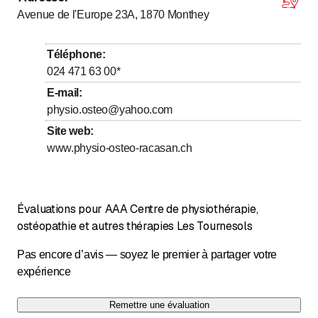
Avenue de l'Europe 23A, 1870
Monthey
jusqu’à
Mardi
8
:
00
-
20
:
00
jusqu’à
Mercredi
8
:
00
-
20
:
00
Téléphone
:
jusqu’à
Jeudi
8
:
00
-
20
:
00
024 471 63 00
*
jusqu’à
Vendredi
8
:
00
-
20
:
00
E-mail
:
physio.osteo@yahoo.com
jusqu’à
Samedi
8
:
00
-
13
:
00
Site web
:
Dimanche
Fermé
www.physio-osteo-racasan.ch
NOUS CONTACTER PAR TEL OU MAIL
Évaluations pour AAA Centre de physiothérapie,
ostéopathie et autres thérapies Les Tournesols
Pas encore d’avis — soyez le premier à partager votre
expérience
Remettre une évaluation