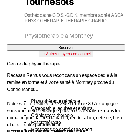
Tournesols
Osthéopathe C.D.S.-G.D.K, membre agréé ASCA
PHYSIOTHERAPIE THERAPIE CRANIO
SACRALE
Physiothérapie à Monthey
Réserver
Autres moyens de contact
Centre de physiothérapie
Racasan Remus vous reçoit dans un espace dédié à la
remise en forme et à votre santé à Monthey proche du
Centre Manor.
Physiothérapie générale
Notre structure située à l’Av. de l’Europe 23 A, conjugue
Ostéopathie adultes et enfants
sous une même enseigne plusieurs spécialistes dans leur
Crâniosacralthérapie
domaine pour la : réadaptation, rééducation, détente, bien
Fasciathérapie
être et centre paramédical.
Massages de santé et de sport
NOTRE EQUIPE DE THERAPEUTES