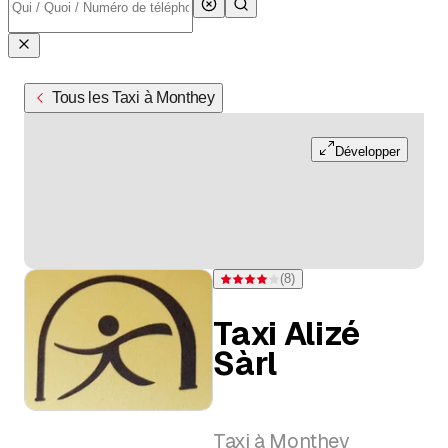
Tous les Taxi à Monthey
Développer
(
8
)
Note 4 sur 5 étoiles pour 8 évaluations
Taxi Alizé
Sàrl
Taxi à Monthey