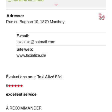
Ouverture en continu
Adresse
:
Lundi
Ouvert toute la journée
Rue du Bugnon 10, 1870
Monthey
Mardi
Ouvert toute la journée
Mercredi
Ouvert toute la journée
E-mail
:
Jeudi
Ouvert toute la journée
taxialize@hotmail.com
Vendredi
Ouvert toute la journée
Site web
:
www.taxialize.ch/
Samedi
Ouvert toute la journée
Dimanche
Ouvert toute la journée
Évaluations pour Taxi Alizé Sàrl
5
Évaluation de 5 sur 5 étoiles
excellent service
À RECOMMANDER,