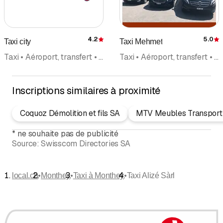
4.2
5.0
Taxi city
Taxi Mehmet
Évaluation
É
Taxi • Aéroport, transfert • Minibus • Transport pour personnes à mobilité réduite • Transports
Taxi • Aéroport, transfert • Limousine Service • Minibus • Transports
Inscriptions similaires à proximité
Coquoz Démolition et fils SA
MTV Meubles Transport 
*
ne souhaite pas de publicité
Source:
Swisscom Directories SA
•
•
•
local.ch
Monthey
Taxi à Monthey
Taxi Alizé Sàrl