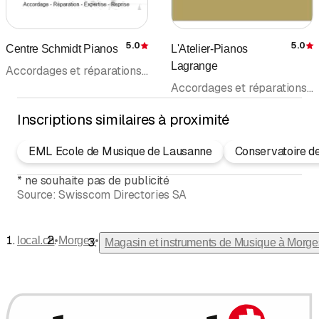
nos clients.
Notre magasin possède également 5
5.0
5.0
Centre Schmidt Pianos
L'Atelier-Pianos
Évaluation
É
ateliers de réparations/accordage pour
Lagrange
Accordages et réparations de Pianos • Magasin et instruments de Musique
les : guitares/basses, pianos, vents,
Accordages et réparations de Pianos • Magasin et instruments de Musique • Atelier de Restauration
accordéons et batteries/percussions : en
savoir plus.
Inscriptions similaires à proximité
Enfin, si vous souhaitez apprendre la
EML Ecole de Musique de Lausanne
Conservatoire de
musique et développement votre
potentiel, notre école de musique Alain
*
ne souhaite pas de publicité
Boullard vous accueil à Morges avec 42
Source:
Swisscom Directories SA
professeurs et plus de 800 élèves.
•
•
local.ch
Morges
Magasin et instruments de Musique à Morge