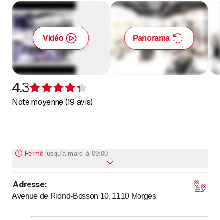
Vidéo
Panorama
4.3
Évaluation de 4,3 sur 5 étoiles
Note moyenne (19 avis)
Fermé
jusqu’à
mardi à 09:00
Adresse
:
Lundi
Fermé
Avenue de Riond-Bosson 10, 1110
Morges
jusqu’à
jusqu’à
Mardi
9
:
00
-
12
:
30
/ 13
:
30
-
18
:
30
jusqu’à
jusqu’à
Mercredi
9
:
00
-
12
:
30
/ 13
:
30
-
18
:
30