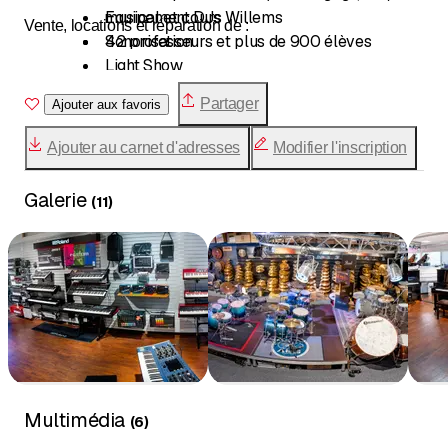
musical et cours Willems
Equipement DJs
Vente, locations et réparation de :
Sonorisation
42 professeurs et plus de 900 élèves
Light Show
Partitions et médias (plusieurs milliers de
Partager
Ajouter aux favoris
partitions et DVD’s en stock)
Accessoires
Ajouter au carnet d'adresses
Modifier l'inscription
Galerie
(
11
)
Multimédia
(
6
)