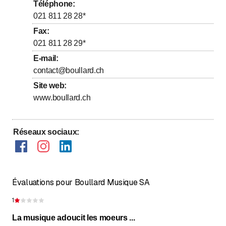
Téléphone
:
jusqu’à
jusqu’à
Jeudi
9
:
00
-
12
:
30
/ 13
:
30
-
18
:
30
021 811 28 28
*
jusqu’à
jusqu’à
Vendredi
9
:
00
-
12
:
30
/ 13
:
30
-
18
:
30
Fax
:
021 811 28 29
*
jusqu’à
Samedi
9
:
00
-
17
:
00
E-mail
:
Dimanche
Fermé
contact@boullard.ch
Site web
:
www.boullard.ch
Réseaux sociaux
:
Évaluations pour Boullard Musique SA
1
Évaluation de 1 sur 5 étoiles
La musique adoucit les moeurs ...