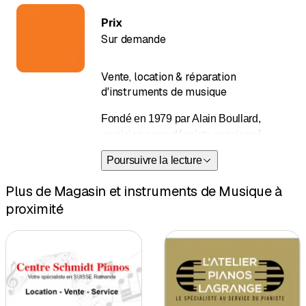
Prix
Sur demande
Vente, location & réparation
d'instruments de musique
Fondé en 1979 par Alain Boullard,
musicien accordéoniste passionné,
Boullard Musique est l’un des plus
Poursuivre la lecture
grands magasins d’instruments de
musique en Suisse. Il figure parmi les 20
Plus de Magasin et instruments de Musique à
plus grands magasins de musique en
proximité
Europe ! Nous proposons des
milliers
d’instruments et d’accessoires de
musique de qualité à l'achat et la
location
. Notre équipe d’experts
sélectionne soigneusement chaque
produit pour satisfaire les besoins de