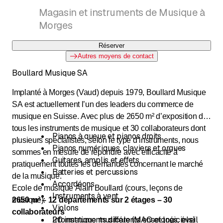
chaque produit pour satisfaire les besoins de nos
Magasin et instruments de Musique à
clients.
Morges
Magasin de musique, réparation instruments,
location instruments de musique.
Réserver
Autres moyens de contact
Boullard Musique SA
Implanté à Morges (Vaud) depuis 1979, Boullard Musique
SA est actuellement l’un des leaders du commerce de
musique en Suisse. Avec plus de 2650 m² d’exposition de
tous les instruments de musique et 30 collaborateurs dont
Pianos à queue et pianos droits
plusieurs spécialistes, selon le type d’instruments, nous
Pianos numériques, claviers et orgues
sommes en mesure de répondre avec efficacité à
Guitares, amplis et effets
pratiquement toutes les demandes concernant le marché
Batteries et percussions
de la musique.
Accordéons
Ecole de musique Alain Boullard (cours, leçons de
Instruments à vent
2650 m² – 12 départements sur 2 étages – 30
musique):
Violons
collaborateurs
Informatique musicale (MAO et logiciels)
20 instruments différents enseignés, éveil