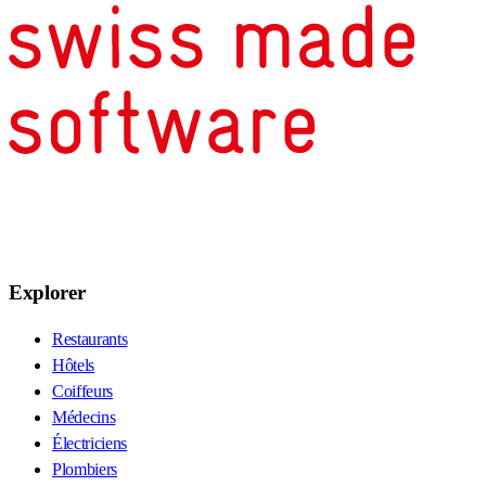
Explorer
Restaurants
Hôtels
Coiffeurs
Médecins
Électriciens
Plombiers