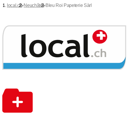
•
•
local.ch
Neuchâtel
Bleu Roi Papeterie Sàrl