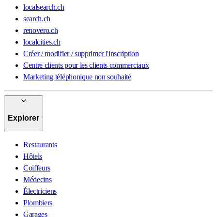
localsearch.ch
search.ch
renovero.ch
localcities.ch
Créer / modifier / supprimer l'inscription
Centre clients pour les clients commerciaux
Marketing téléphonique non souhaité
Explorer
Restaurants
Hôtels
Coiffeurs
Médecins
Électriciens
Plombiers
Garages