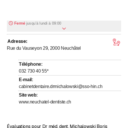
Fermé
jusqu’à
lundi à 09:00
Adresse
:
jusqu’à
Lundi
9
:
00
-
19
:
00
Rue du Vauseyon 29, 2000
Neuchâtel
jusqu’à
Mardi
7
:
00
-
17
:
00
jusqu’à
Mercredi
7
:
30
-
17
:
00
Téléphone
:
jusqu’à
Jeudi
8
:
00
-
17
:
00
032 730 40 55
*
jusqu’à
Vendredi
8
:
00
-
17
:
00
E-mail
:
cabinetdentaire.drmichalowski@sso-hin.ch
Samedi
Fermé
Site web
:
Dimanche
Fermé
www.neuchatel-dentiste.ch
Évaluations pour Dr méd. dent. Michalowski Boris