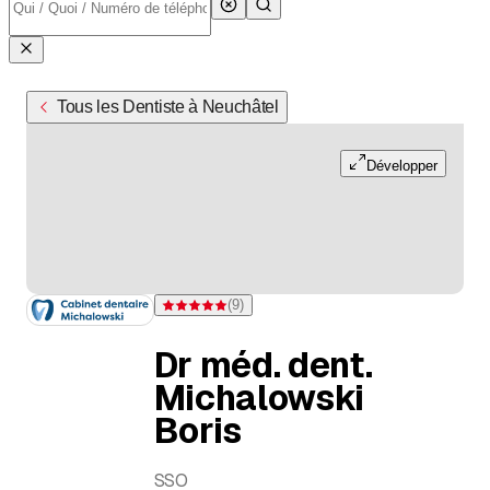
Tous les Dentiste à Neuchâtel
Développer
(
9
)
Note 5 sur 5 étoiles pour 9 évaluations
Dr méd. dent.
Michalowski
Boris
SSO