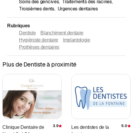
Soins des gencives
,
Traitements des racines
,
Troisièmes dents
,
Urgences dentaires
Rubriques
Dentiste
Blanchiment dentaire
Hygiéniste dentaire
Implantologie
Prothèses dentaires
Plus de Dentiste à proximité
3.9
5.0
Clinique Dentaire de
Les dentistes de la
Évaluation
É