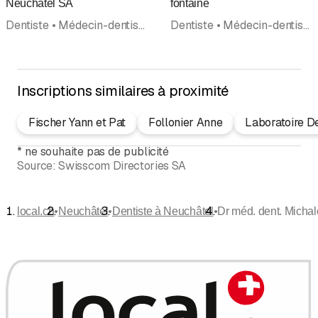
Neuchâtel SA
fontaine
Dentiste • Médecin-dentiste • Clinique dentaire • Implantologie • Chirurgie orale • Hygiéniste dentaire
Dentiste • Médecin-dentiste • Orthodontie
Inscriptions similaires à proximité
Fischer Yann et Pat
Follonier Anne
Laboratoire D
*
ne souhaite pas de publicité
Source:
Swisscom Directories SA
•
•
•
local.ch
Neuchâtel
Dentiste à Neuchâtel
Dr méd. dent. Michal