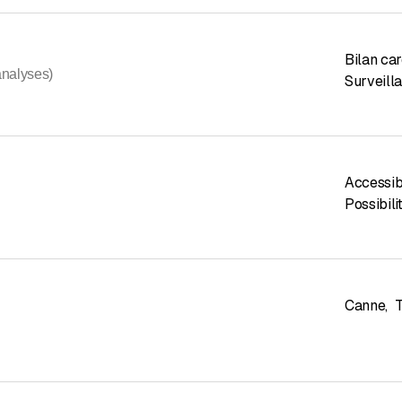
Bilan ca
analyses)
Surveilla
Accessibl
Possibil
Canne
,
T