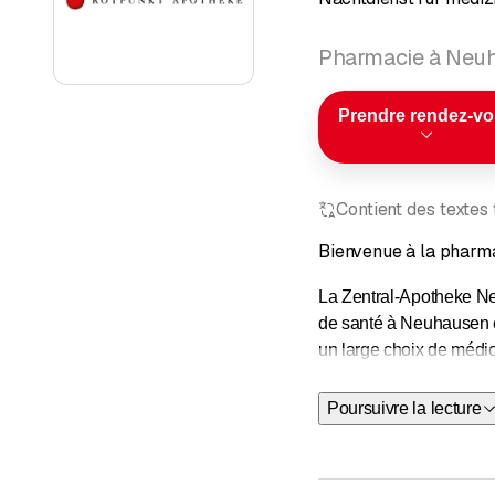
Pharmacie à Neuh
Prendre rendez-v
Contient des textes
Bienvenue à la pharma
La Zentral-Apotheke Ne
de santé à Neuhausen e
un large choix de médic
Le
service d'urgence
d
Poursuivre la lecture
Du lundi au samedi, le 
commence à 18 heure
Le
site Internet
de l'ass