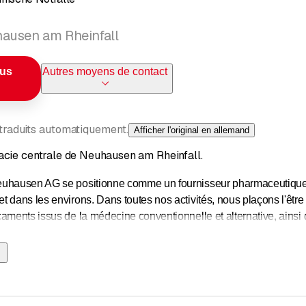
ausen am Rheinfall
ous
Autres moyens de contact
 traduits automatiquement.
Afficher l'original en allemand
cie centrale de Neuhausen am Rheinfall.
uhausen AG se positionne comme un fournisseur pharmaceutique de
t dans les environs. Dans toutes nos activités, nous plaçons l'êt
aments issus de la médecine conventionnelle et alternative, ains
es pharmacies du canton de Schaffhouse est assuré à tour de rôl
service
commence
à
20 heures et se termine à 7 heures
le lend
s.
ociation cantonale des pharmaciens publie le planning actuel du se