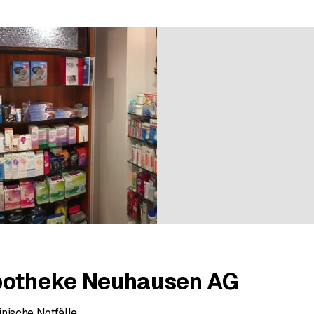
r 552 évaluations
potheke Neuhausen AG
inische Notfälle