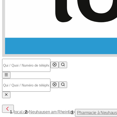
•
•
local.ch
Neuhausen am Rheinfall
Pharmacie à Neuhause