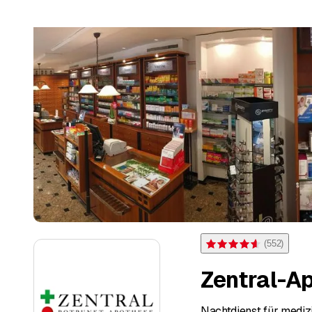
(
552
)
Note 4,6 sur 5 étoiles pou
Zentral-A
Nachtdienst für mediz