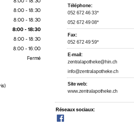
jusqu’à
8
:
00
-
18
:
30
Téléphone
:
jusqu’à
8
:
00
-
18
:
30
bagique
052 672 46 33
*
des voyages
jusqu’à
8
:
00
-
18
:
30
052 672 49 08
*
n homéopathie
jusqu’à
8
:
00
-
18
:
30
ts génériques
Fax
:
jusqu’à
8
:
00
-
18
:
30
ététiques
052 672 49 59
*
on pour bébés
jusqu’à
8
:
00
-
16
:
00
s : nous proposons des produits des marques Vichy, La Roche-
E-mail
:
Fermé
 tire-lait et de pèse-bébé
zentralapotheke@hin.ch
info@zentralapotheke.ch
domicile :
Évaluation de 4,6 sur 5 étoiles
Site web
:
micile et ne pouvez pas vous rendre dans notre pharmacie ? Il est r
is)
www.zentralapotheke.ch
rons un plaisir de venir à vous...
ce de livraison à domicile gratuit dans le canton de Schaffhouse et
ur. Il vous suffit de nous appeler.
Réseaux sociaux
: