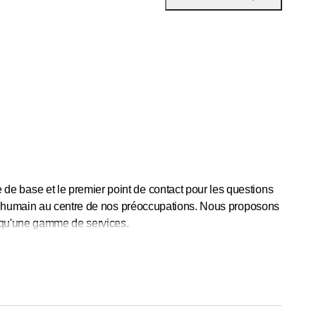
 base et le premier point de contact pour les questions
re humain au centre de nos préoccupations. Nous proposons
i qu'une gamme de services.
e par toutes les pharmacies de Schaffhouse et Neuhausen.
emain.
Les jours fériés et les dimanches, le service
rvice de nuit avec la pharmacie de garde.