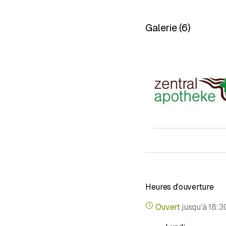
(http://apotheken-scha
Galerie
(
6
)
&nbsp;
Outre la médecine con
Homéopath
Phytothéra
Spagyrie
Gemmothé
Aromathér
Dans notre pharmacie,
Hypertens
Diabète
Allergies
Heures d’ouverture
Service de
Ouvert
jusqu’à
18:3
Problèmes
Problèmes 