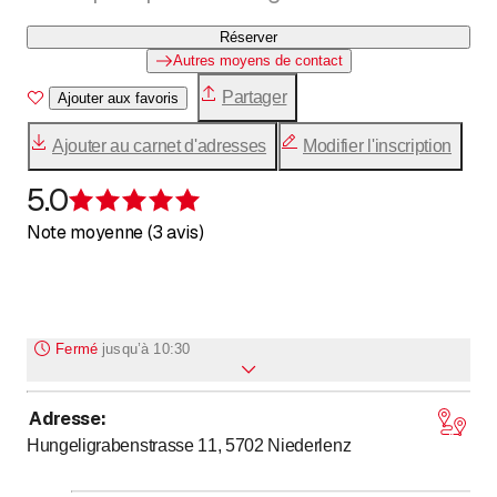
Réserver
Autres moyens de contact
Partager
Ajouter aux favoris
Ajouter au carnet d'adresses
Modifier l'inscription
5.0
Évaluation de 5 sur 5 étoiles
Note moyenne (3 avis)
Fermé
jusqu’à
10:30
Adresse
:
jusqu’à
Lundi
10
:
30
-
17
:
00
Hungeligrabenstrasse 11, 5702
Niederlenz
jusqu’à
Mardi
10
:
30
-
17
:
00
jusqu’à
Mercredi
10
:
30
-
17
:
00