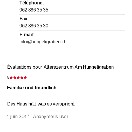
Téléphone
:
jusqu’à
Jeudi
10
:
30
-
17
:
00
062 886 35 35
jusqu’à
Vendredi
10
:
30
-
17
:
00
Fax
:
062 886 35 30
jusqu’à
Samedi
10
:
30
-
17
:
00
E-mail
:
jusqu’à
Dimanche
10
:
30
-
17
:
00
info@hungeligraben.ch
Évaluations pour Alterszentrum Am Hungeligraben
5
Évaluation de 5 sur 5 étoiles
Familiär und freundlich
Das Haus hält was es verspricht.
1 juin 2017 | Anonymous user