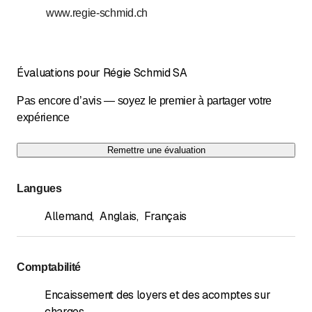
Nous répondons au téléphone du lundi au vendredi
et efficacité.
de 09:00-12:00 et de 14:00-17:00.
www.regie-schmid.ch
Évaluations pour Régie Schmid SA
Pas encore d’avis — soyez le premier à partager votre
expérience
Remettre une évaluation
Langues
Allemand
,
Anglais
,
Français
Comptabilité
Encaissement des loyers et des acomptes sur
charges
,