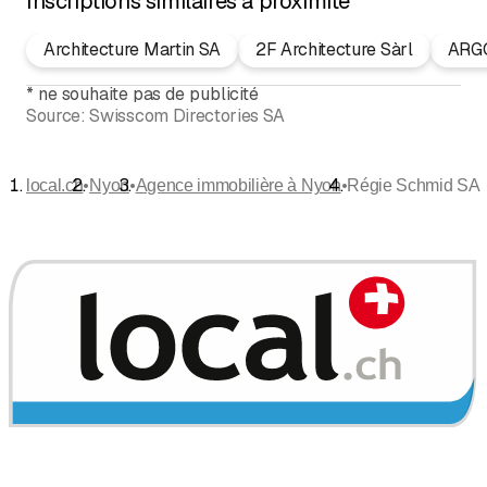
Inscriptions similaires à proximité
Architecture Martin SA
2F Architecture Sàrl
ARG
*
ne souhaite pas de publicité
Source:
Swisscom Directories SA
•
•
•
local.ch
Nyon
Agence immobilière à Nyon
Régie Schmid SA