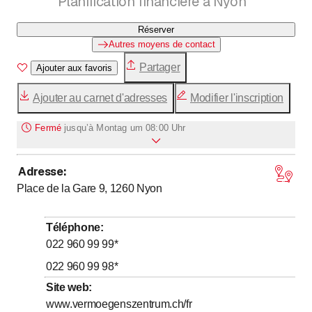
Planification financière à Nyon
Experts en toutes questions d'argent
Réserver
Autres moyens de contact
Partager
Ajouter aux favoris
Ajouter au carnet d'adresses
Modifier l'inscription
Fermé
jusqu’à
Montag um 08:00 Uhr
Adresse
:
jusqu’à
Lundi
8
:
00
-
18
:
00
Place de la Gare 9, 1260
Nyon
jusqu’à
Mardi
8
:
00
-
18
:
00
jusqu’à
Mercredi
8
:
00
-
18
:
00
Téléphone
:
jusqu’à
Jeudi
8
:
00
-
18
:
00
022 960 99 99
*
jusqu’à
Vendredi
8
:
00
-
18
:
00
022 960 99 98
*
Samedi
Fermé
Site web
:
www.vermoegenszentrum.ch/fr
Dimanche
Fermé