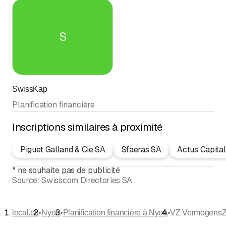
S
SwissKap
Planification financière
Inscriptions similaires à proximité
Piguet Galland & Cie SA
Sfaeras SA
Actus Capita
*
ne souhaite pas de publicité
Source:
Swisscom Directories SA
•
•
•
local.ch
Nyon
Planification financière à Nyon
VZ VermögensZ