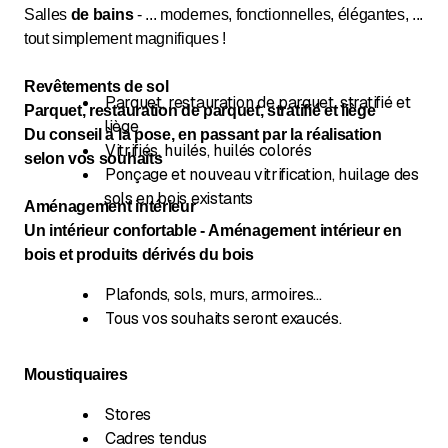
Salles
de bains
- ... modernes, fonctionnelles, élégantes, ...
tout simplement magnifiques !
Revêtements de sol
Parquet, restauration de parquet, stratifié et
Parquet, restauration de parquet, stratifié et liège
liège
Du conseil à la pose, en passant par la réalisation
Vitrifiés, huilés, huilés colorés
selon vos souhaits
Ponçage et nouveau vitrification, huilage des
sols en bois existants
Aménagement intérieur
Un intérieur confortable - Aménagement intérieur en
bois et produits dérivés du bois
Plafonds, sols, murs, armoires...
Tous vos souhaits seront exaucés.
Moustiquaires
Stores
Cadres tendus