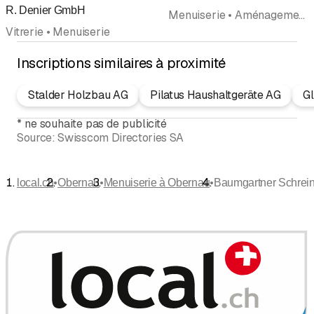
R. Denier GmbH
Menuiserie • Aménagements d'intérieurs • Réparations
Vitrerie • Menuiserie
Inscriptions similaires à proximité
Stalder Holzbau AG
Pilatus Haushaltgeräte AG
G
*
ne souhaite pas de publicité
Source:
Swisscom Directories SA
•
•
•
local.ch
Obernau
Menuiserie à Obernau
Baumgartner Schrein