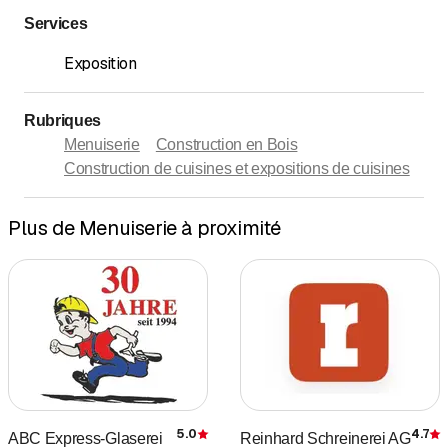
Services
Exposition
Rubriques
Menuiserie
Construction en Bois
Construction de cuisines et expositions de cuisines
Plus de Menuiserie à proximité
5.0
4.7
ABC Express-Glaserei
Reinhard Schreinerei AG
Évaluation
É