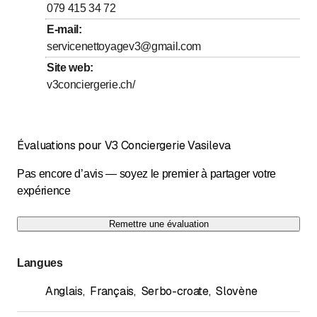
jusqu’à
Jeudi
7
:
00
-
18
:
00
079 415 34 72
jusqu’à
Vendredi
7
:
00
-
18
:
00
E-mail
:
servicenettoyagev3@gmail.com
jusqu’à
Samedi
9
:
00
-
17
:
00
Site web
:
Dimanche
Fermé
v3conciergerie.ch/
Évaluations pour V3 Conciergerie Vasileva
Pas encore d’avis — soyez le premier à partager votre
expérience
Remettre une évaluation
Langues
Anglais
,
Français
,
Serbo-croate
,
Slovène