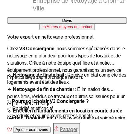
Entreprise de Nettoyage à Oron-la-
Ville
Devis
Autres moyens de contact
Votre expert en nettoyage professionnel
Chez
V3 Conciergerie
, nous sommes spécialisés dans le
nettoyage en profondeur pour tous types de locaux et de
situations. Grâce à notre équipe qualifiée et à notre
équipement professionnel, nous garantissons un service
🔹
Nettoyage de fin de bail
: Remise en état complète des
impeccable, adapté à chaque besoin.
logements avant état des lieux.
🔹
Nettoyage de fin de chantier
: Élimination des
poussières, résidus de travaux et autres salissures pour un
✨
Pourquoi choisir V3 Conciergerie ?
espace prêt à l’usage.
✅ Rapidité et efficacité
🔹
Entretien d’appartements en location courte durée
✅ Produits et équipements professionnels
(Airbnb, Booking, etc.)
: Nettoyage rapide et soigné entre
✅ Service sur mesure selon vos besoins
chaque réservation.
Partager
✅ Respect des normes d’hygiène et de propreté
Ajouter aux favoris
🔹
Maisons, écoles, salles communales
: Des