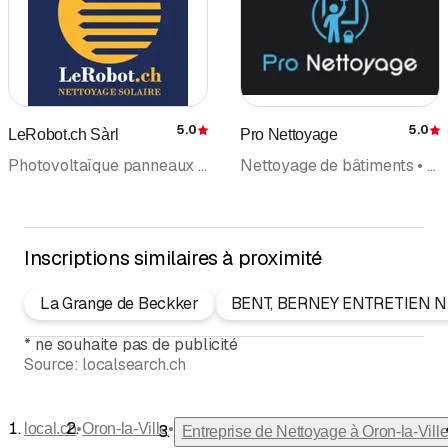
5.0
5.0
LeRobot.ch Sàrl
Pro Nettoyage
Évaluation
É
Photovoltaïque panneaux solaires • Entreprise de Nettoyage
Nettoyage de bâtiments • Entreprise de Nettoyage • Débarras • Conciergerie privée • Nettoyages et entretien
Inscriptions similaires à proximité
La Grange de Beckker
BENT, BERNEY ENTRETIEN 
*
ne souhaite pas de publicité
Source:
localsearch.ch
•
•
local.ch
Oron-la-Ville
Entreprise de Nettoyage à Oron-la-Vill