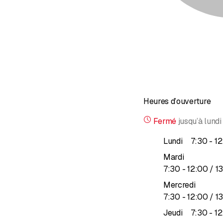
Heures d’ouverture
Fermé
jusqu’à
lundi
ju
Lundi
7
:
30
-
12
Mardi
jusqu’à
7
:
30
-
12
:
00
/ 1
Mercredi
jusqu’à
7
:
30
-
12
:
00
/ 1
ju
Jeudi
7
:
30
-
12