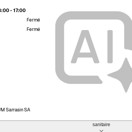
jusqu’à
3
:
00
-
17
:
00
Fermé
Fermé
JM Sarrasin SA
sanitaire