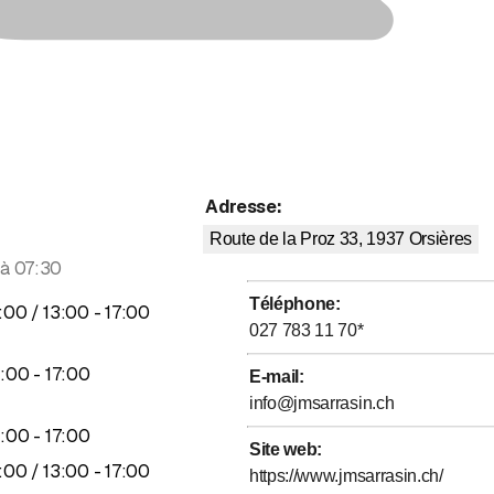
Adresse
:
Route de la Proz 33, 1937
Orsières
 à 07:30
Téléphone
:
squ’à
jusqu’à
:
00
/ 13
:
00
-
17
:
00
027 783 11 70
*
jusqu’à
3
:
00
-
17
:
00
E-mail
:
info@jmsarrasin.ch
jusqu’à
3
:
00
-
17
:
00
Site web
:
squ’à
jusqu’à
:
00
/ 13
:
00
-
17
:
00
https://www.jmsarrasin.ch/