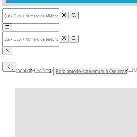
•
•
local.ch
Orsières
JM
•
Ferblanterie-couverture à Orsières