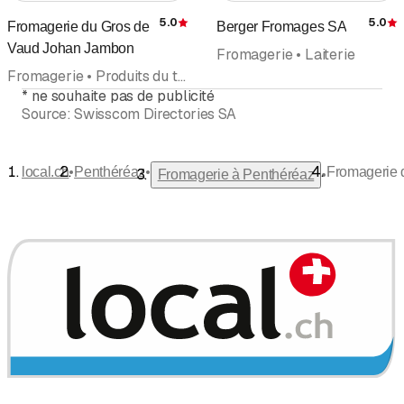
5.0
5.0
Fromagerie du Gros de
Berger Fromages SA
Évaluation
É
Vaud Johan Jambon
Fromagerie • Laiterie
Fromagerie • Produits du terroir • Laiterie
*
ne souhaite pas de publicité
Source:
Swisscom Directories SA
•
•
local.ch
Penthéréaz
Fromagerie 
•
Fromagerie à Penthéréaz