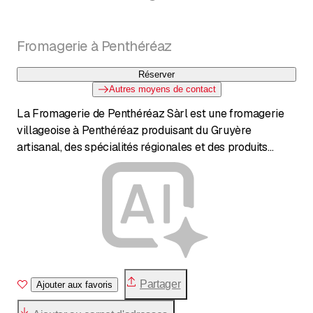
Fromagerie à Penthéréaz
Réserver
Autres moyens de contact
La Fromagerie de Penthéréaz Sàrl est une fromagerie
villageoise à Penthéréaz produisant du Gruyère
artisanal, des spécialités régionales et des produits
laitiers, avec un magasin, des plateaux de fromages, le
prêt de matériel à fondue et raclette, des visites guidées
et un automate à fromage disponible 24h/24.[2][6][7]
Partager
Ajouter aux favoris