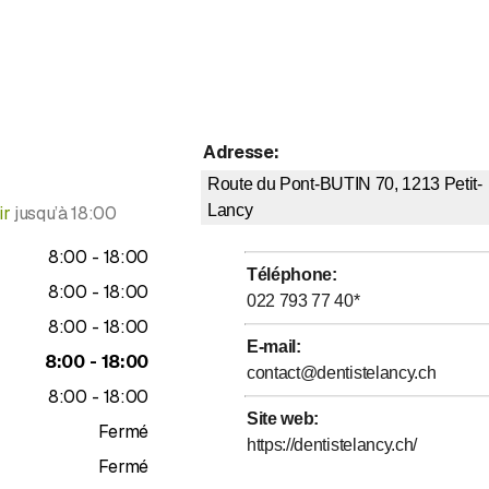
Adresse
:
Route du Pont-BUTIN 70, 1213
Petit-
Lancy
ir
jusqu’à
18:00
jusqu’à
8
:
00
-
18
:
00
Téléphone
:
jusqu’à
8
:
00
-
18
:
00
022 793 77 40
*
jusqu’à
8
:
00
-
18
:
00
E-mail
:
jusqu’à
8
:
00
-
18
:
00
contact@dentistelancy.ch
jusqu’à
8
:
00
-
18
:
00
Site web
:
Fermé
https://dentistelancy.ch/
Fermé