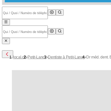
•
•
•
local.ch
Petit-Lancy
Dentiste à Petit-Lancy
Dr méd. dent.