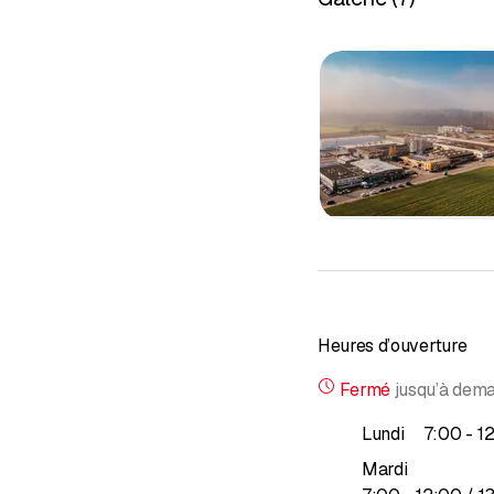
Restaurati
Dommages à
Heures d’ouverture
Fermé
jusqu’à
dema
j
Lundi
7
:
00
-
1
Mardi