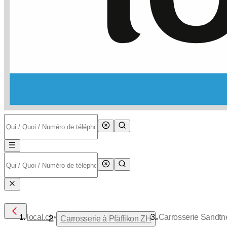
•
local.ch
Carrosserie Sandtn
•
Carrosserie à Pfäffikon ZH