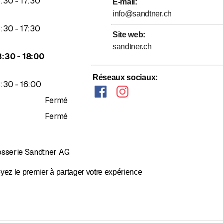
jusqu’à
3
:
30
-
17
:
30
E-mail
:
info@sandtner.ch
jusqu’à
3
:
30
-
17
:
30
Site web
:
sandtner.ch
jusqu’à
3
:
30
-
18
:
00
Réseaux sociaux
:
jusqu’à
3
:
30
-
16
:
00
Fermé
Fermé
osserie Sandtner AG
yez le premier à partager votre expérience