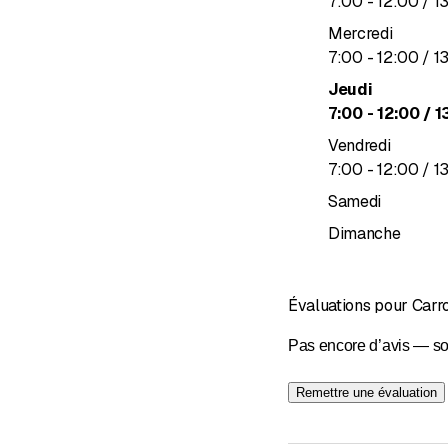
jusqu’à
7
:
00
-
12
:
00
/ 1
Mercredi
jusqu’à
7
:
00
-
12
:
00
/ 1
Jeudi
jusqu’à
7
:
00
-
12
:
00
/ 1
Vendredi
jusqu’à
7
:
00
-
12
:
00
/ 1
Samedi
Dimanche
Évaluations pour Carr
Pas encore d’avis — so
Remettre une évaluation