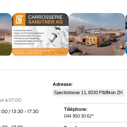
on de véhicules
 la tôle et à la carrosserie
Adresse
:
Speckstrasse 11, 8330
Pfäffikon ZH
in à 07:00
Téléphone
:
usqu’à
jusqu’à
2
:
00
/ 13
:
30
-
17
:
30
044 950 30 62
*