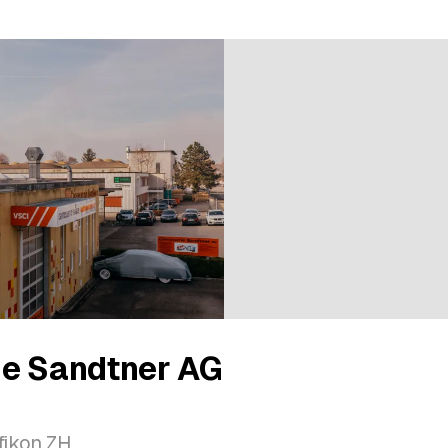
ie Sandtner AG
ffikon ZH