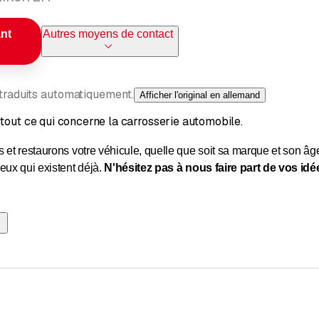
nt
Autres moyens de contact
 traduits automatiquement.
Afficher l'original en allemand
tout ce qui concerne la carrosserie automobile.
 et restaurons votre véhicule, quelle que soit sa marque et son â
eux qui existent déjà.
N'hésitez pas à nous faire part de vos i
nt et réparation de vitres
ons tout !
 automobile (intérieur et extérieur)
utomobile
 carrosserie
 des dommages causés par la grêle et le stationnement