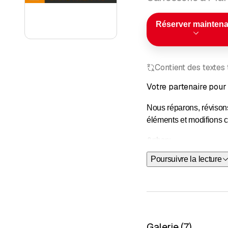
Réserver maintena
Contient des textes
Votre partenaire pour 
Nous réparons, révisons
éléments et modifions c
&nbsp;
Poursuivre la lecture
Remplaceme
Nous peign
Préparation
Peinture a
Travaux de
Réparation
Galerie
(
7
)