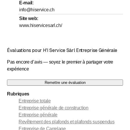
E-mail
:
jusqu’à
Jeudi
8
:
00
-
17
:
00
info@hiservice.ch
jusqu’à
Vendredi
8
:
00
-
17
:
00
Site web
:
www.hiservicesarl.ch/
Samedi
Fermé
Dimanche
Fermé
Évaluations pour H'I Service Sàrl Entreprise Générale
Pas encore d’avis — soyez le premier à partager votre
expérience
Remettre une évaluation
Rubriques
Entreprise totale
Entreprise générale de construction
Entreprise générale
Revêtement des plafonds et plafonds suspendus
Entreprise de Carrelage