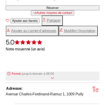
Réserver
Autres moyens de contact
Partager
Ajouter aux favoris
Ajouter au carnet d'adresses
Modifier l'inscription
5.0
Évaluation de 5 sur 5 étoiles
Note moyenne (un avis)
Fermé
jusqu’à
demain à 08:00
Adresse
:
jusqu’à
Lundi
8
:
00
-
17
:
00
Avenue Charles-Ferdinand-Ramuz 1, 1009
Pully
jusqu’à
Mardi
8
:
00
-
17
:
00
jusqu’à
Mercredi
8
:
00
-
17
:
00