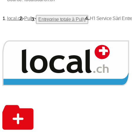
•
•
local.ch
Pully
H'I Service Sàrl Ent
•
Entreprise totale à Pully