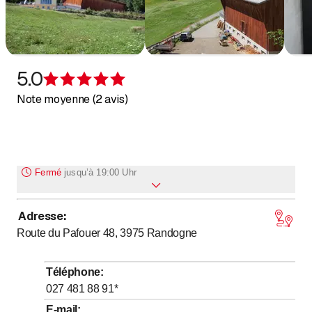
5.0
Évaluation de 5 sur 5 étoiles
Note moyenne (2 avis)
Fermé
jusqu’à
19:00 Uhr
Adresse
:
Lundi
Fermé
Route du Pafouer 48, 3975
Randogne
Mardi
Fermé
Mercredi
Fermé
Téléphone
:
Jeudi
Fermé
027 481 88 91
*
jusqu’à
Vendredi
19
:
00
-
19
:
30
E-mail
: