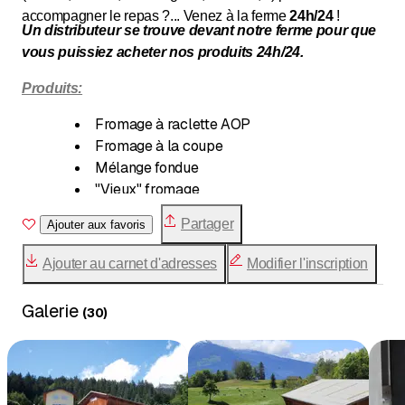
accompagner le repas ?... Venez à la ferme
24h/24
!
Un distributeur se trouve devant notre ferme pour que
vous puissiez acheter nos produits 24h/24.
Produits:
Fromage à raclette AOP
Fromage à la coupe
Mélange fondue
"Vieux" fromage
Tomme
Partager
Ajouter aux favoris
Fromage en partie écrémé (moins gras)
Saucisses (vache et porc)
Ajouter au carnet d'adresses
Modifier l'inscription
Confiture de lait
Divers autres produits selon les saisons
Galerie
(
30
)