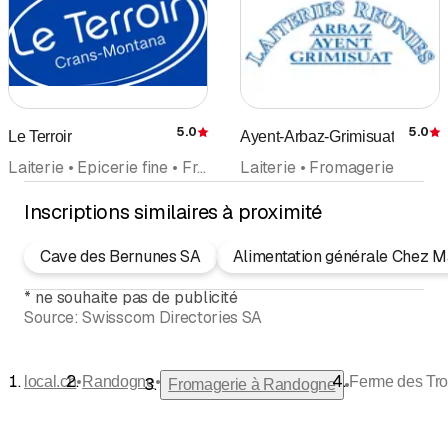
5.0
5.0
Le Terroir
Ayent-Arbaz-Grimisuat
Évaluation
É
Laiterie • Epicerie fine • Fromagerie • Produits du terroir • Fromage, spécialités
Laiterie • Fromagerie
Inscriptions similaires à proximité
Cave des Bernunes SA
Alimentation générale Chez Ma
*
ne souhaite pas de publicité
Source:
Swisscom Directories SA
•
•
local.ch
Randogne
Ferme des Tr
•
Fromagerie à Randogne