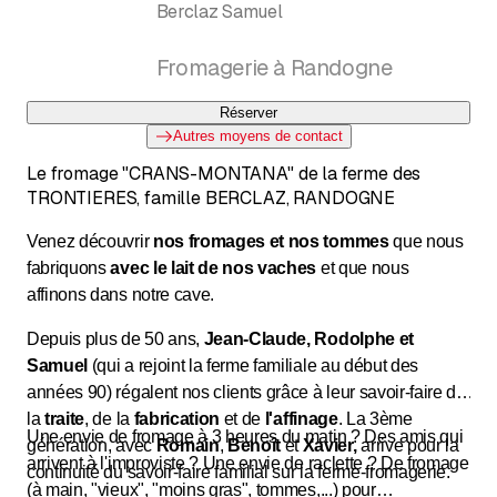
Berclaz Samuel
Fromagerie à Randogne
Réserver
Autres moyens de contact
Le fromage "CRANS-MONTANA" de la ferme des
TRONTIERES, famille BERCLAZ, RANDOGNE
Venez découvrir
nos fromages et nos tommes
que nous
fabriquons
avec le lait de nos vaches
et que nous
affinons dans notre cave.
Depuis plus de 50 ans,
Jean-Claude, Rodolphe et
Samuel
(qui a rejoint la ferme familiale au début des
années 90) régalent nos clients grâce à leur savoir-faire de
la
traite
, de la
fabrication
et de
l'affinage
. La 3ème
Une envie de fromage à 3 heures du matin ? Des amis qui
génération, avec
Romain
,
Benoît
et
Xavier,
arrive pour la
arrivent à l'improviste ? Une envie de raclette ? De fromage
continuité du savoir-faire familial sur la ferme-fromagerie.
(à main, "vieux", "moins gras", tommes,...) pour