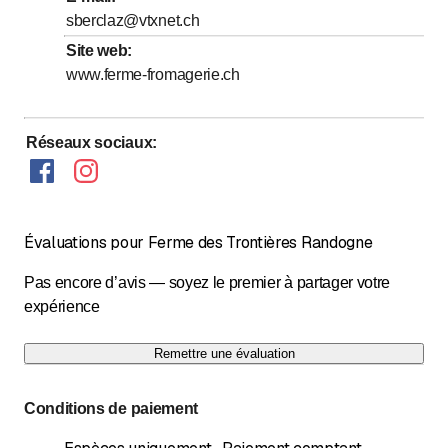
sberclaz@vtxnet.ch
Samedi
Fermé
Site web
:
Dimanche
Fermé
www.ferme-fromagerie.ch
Distributeur 24h/24 devant la ferme
Réseaux sociaux
:
Évaluations pour Ferme des Trontières Randogne
Pas encore d’avis — soyez le premier à partager votre
expérience
Remettre une évaluation
Conditions de paiement