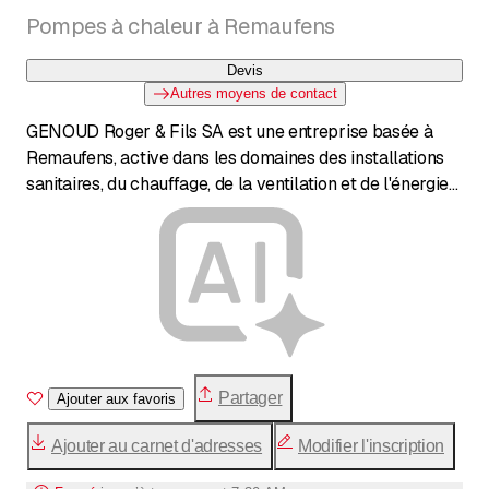
Pompes à chaleur à Remaufens
Devis
Autres moyens de contact
GENOUD Roger & Fils SA est une entreprise basée à
Remaufens, active dans les domaines des installations
sanitaires, du chauffage, de la ventilation et de l'énergie
solaire. L'entreprise est spécialisée dans l'installation de
pompes à chaleur, offrant des solutions de chauffage
écologiques et économiques. Elle prend également en
charge la récupération d'eau de pluie et les rénovations
de salles de bains.
Partager
Ajouter aux favoris
Ajouter au carnet d'adresses
Modifier l'inscription