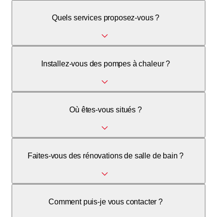
Quels services proposez-vous ?
Nous proposons des installations sanitaires, du chauffage
Installez-vous des pompes à chaleur ?
(pompes à chaleur), de la ventilation et des systèmes
solaires.
Oui, nous sommes spécialisés dans l'installation de
Où êtes-vous situés ?
pompes à chaleur pour un chauffage écologique.
Nous sommes situés à la Place du Village 2, 1617
Faites-vous des rénovations de salle de bain ?
Remaufens.
Oui, nous réalisons des installations sanitaires complètes
Comment puis-je vous contacter ?
et des rénovations de salles de bains.