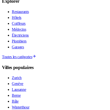
Explorer
Restaurants
Hôtels
Coiffeurs
Médecins
Électriciens
Plombiers
Garages
Toutes les catégories
Villes populaires
Zurich
Genève
Lausanne
Berne
Bâle
Winterthour