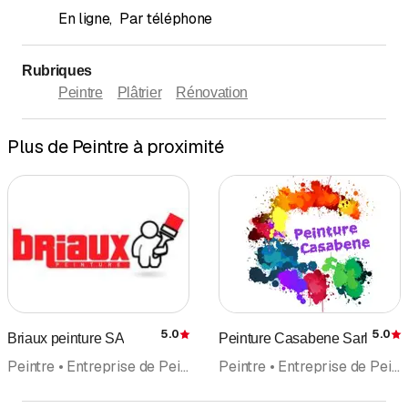
En ligne
,
Par téléphone
Rubriques
Peintre
Plâtrier
Rénovation
Plus de Peintre à proximité
5.0
5.0
Briaux peinture SA
Peinture Casabene Sarl
Évaluation
É
Peintre • Entreprise de Peinture • Plâtrier • Plâtrerie-peinture • Rénovation • Façades • Isolation
Peintre • Entreprise de Peinture • Plâtrier • Plâtrerie-peinture • Papiers peints • Rénovation • Façades • Isolation • Tapisserie