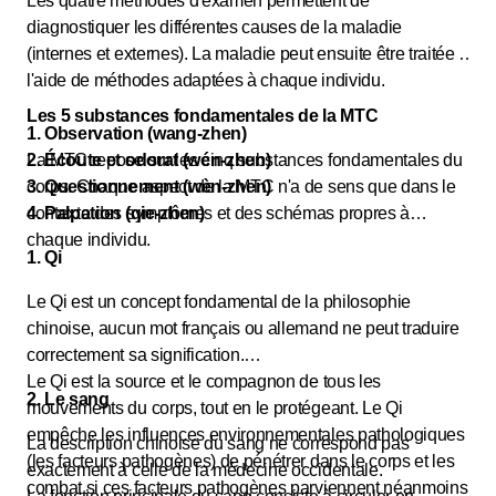
Les quatre méthodes d'examen permettent de
diagnostiquer les différentes causes de la maladie
(internes et externes). La maladie peut ensuite être traitée à
l'aide de méthodes adaptées à chaque individu.
Les 5 substances fondamentales de la MTC
1. Observation (wang-zhen)
2. Écoute et odorat (wén-zhen)
La MTC repose sur les cinq substances fondamentales du
3. Questionnement (wèn-zhen)
corps. Chaque aspect de la MTC n'a de sens que dans le
4. Palpation (qie-zhen)
contexte des symptômes et des schémas propres à
chaque individu.
1. Qi
Le Qi est un concept fondamental de la philosophie
chinoise, aucun mot français ou allemand ne peut traduire
correctement sa signification.
Le Qi est la source et le compagnon de tous les
2. Le sang
mouvements du corps, tout en le protégeant. Le Qi
empêche les influences environnementales pathologiques
La description chinoise du sang ne correspond pas
(les facteurs pathogènes) de pénétrer dans le corps et les
exactement à celle de la médecine occidentale.
combat si ces facteurs pathogènes parviennent néanmoins