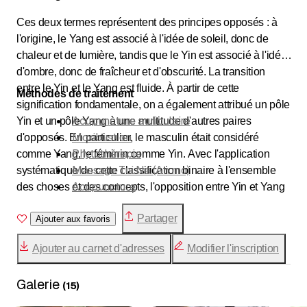
Ces deux termes représentent des principes opposés : à
l'origine, le Yang est associé à l'idée de soleil, donc de
chaleur et de lumière, tandis que le Yin est associé à l'idée
d'ombre, donc de fraîcheur et d'obscurité. La transition
entre le Yin et le Yang est fluide. À partir de cette
Méthodes de traitement
signification fondamentale, on a également attribué un pôle
Acupuncture auriculaire
Yin et un pôle Yang à une multitude d'autres paires
Moxibustion
d'opposés. En particulier, le masculin était considéré
Phytothérapie
comme Yang, le féminin comme Yin. Avec l'application
Massage Tui Na (An mo)
systématique de cette classification binaire à l'ensemble
Acupuncture
des choses et des concepts, l'opposition entre Yin et Yang
Ventouses
a été élevée au rang de réalité universelle qui constitue et
Partager
caractérise toute la réalité. Ainsi, tous les phénomènes ont
Ajouter aux favoris
été interprétés comme des manifestations de l'opposition
Ajouter au carnet d'adresses
Modifier l'inscription
entre ces deux pôles opposés et de leur interaction.
Galerie
(
15
)