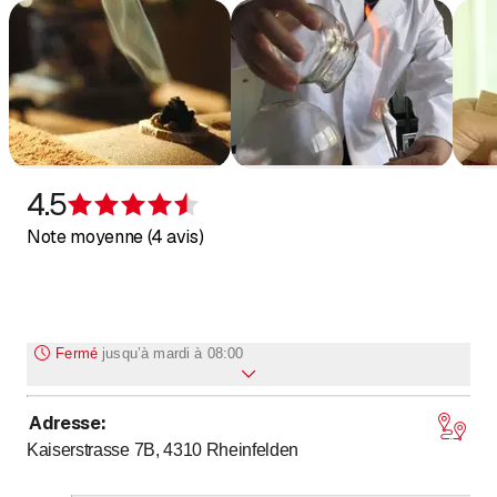
4.5
Évaluation de 4,5 sur 5 étoiles
Note moyenne (4 avis)
Fermé
jusqu’à
mardi à 08:00
Adresse
:
Lundi
Fermé
Kaiserstrasse 7B, 4310
Rheinfelden
jusqu’à
Mardi
8
:
00
-
12
:
30
jusqu’à
jusqu’à
Mercredi
8
:
00
-
12
:
30
/ 14
:
00
-
18
:
30