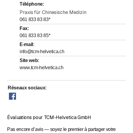
Téléphone
:
jusqu’à
jusqu’à
Jeudi
8
:
00
-
12
:
30
/ 14
:
00
-
18
:
30
Praxis für Chinesische Medizin
jusqu’à
jusqu’à
Vendredi
8
:
00
-
12
:
30
/ 14
:
00
-
18
:
30
061 833 83 83
*
jusqu’à
Samedi
9
:
00
-
16
:
00
Fax
:
061 833 83 85
*
Dimanche
Fermé
E-mail
:
info@tcm-helvetica.ch
Site web
:
www.tcm-helvetica.ch
Réseaux sociaux
:
Évaluations pour TCM-Helvetica GmbH
Pas encore d’avis — soyez le premier à partager votre