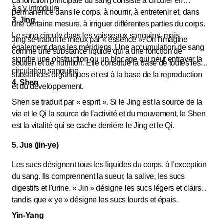
La fonction principale du sang consiste à circuler en
à s'y introduire.
permanence dans le corps, à nourrir, à entretenir et, dans
3. Jing
une certaine mesure, à irriguer différentes parties du corps.
Le sang circule dans les vaisseaux sanguins, mais
Jing se traduit le mieux par « essence ». On l'imagine
également dans les méridiens. Une accumulation de sang
comme une substance liquide qui a une fonction de
signifie une obstruction ou un blocage qui peut entraver la
soutien et de nutrition. Elle constitue la base de toutes les
circulation sanguine.
substances organiques et est à la base de la reproduction
4. Shen
et du développement.
Shen se traduit par « esprit ». Si le Jing est la source de la
vie et le Qi la source de l'activité et du mouvement, le Shen
est la vitalité qui se cache derrière le Jing et le Qi.
5. Jus (jin-ye)
Les sucs désignent tous les liquides du corps, à l'exception
du sang. Ils comprennent la sueur, la salive, les sucs
digestifs et l'urine. « Jin » désigne les sucs légers et clairs,
tandis que « ye » désigne les sucs lourds et épais.
Yin-Yang