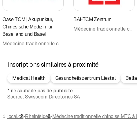
Oase TCM | Akupunktur,
BAI-TCM Zentrum
Chinesische Medizin für
Médecine traditionnelle chinoise MTC • Acupuncture (hors rubrique médecins)
Baselland und Basel
Médecine traditionnelle chinoise MTC • Acupuncture MTC • Scarification médicale • Tuina Massage • Naturopathie • Thérapie naturelle/Naturopathie • Cabinet médical • Médecins
Inscriptions similaires à proximité
Medical Health
Gesundheitszentrum Liestal
Bella
*
ne souhaite pas de publicité
Source:
Swisscom Directories SA
•
•
local.ch
Rheinfelden
Médecine traditionnelle chinoise MTC à