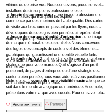
vitrines ou de brise-vue. Nous concevons, produisons et
installons des inscriptions professionnelles et
🔹
Imprimés commerciaux :
une image professionnelle
accrocheuses qui marquent les esprits.
commence par des imprimés de haute qualité. Des cartes
de visite aux brochures en passant par les flyers, nous
développons des designs bien pensés qui représentent
🔹
Image de marque / identité d'entreprise :
une image
votre marque et produisent l'effet souhaité.
de marque mémorable est essentielle. Nous concevons
des logos, des concepts de couleurs et des éléments
graphiques qui garantissent une identité visuelle forte.
🔹
LinkedIn de A à Z :
utilisez LinkedIn comme plateforme
Votre marque devient unique et reste gravée dans les
stratégique pour votre marque. Qu'il s'agisse d'un profil
mémoires.
personnel, de pages d'entreprise ou d'une stratégie de
contenu bien pensée, nous vous aidons à vous positionner
Notre objectif :
vous offrir une visibilité maximale
, que ce
de manière visible et pertinente.
soit dans le monde analogique ou numérique. Ensemble,
présentons votre marque avec succès. Pour en savoir plus,
rendez-vous sur
g-brueckenbauer.ch
.
Partager
Ajouter aux favoris