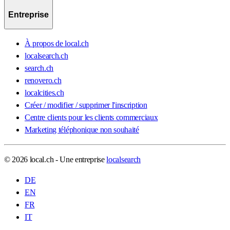
Entreprise
À propos de local.ch
localsearch.ch
search.ch
renovero.ch
localcities.ch
Créer / modifier / supprimer l'inscription
Centre clients pour les clients commerciaux
Marketing téléphonique non souhaité
© 2026 local.ch - Une entreprise
localsearch
DE
EN
FR
IT