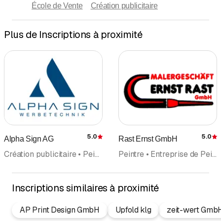
École de Vente
Création publicitaire
Plus de Inscriptions à proximité
5.0
5.0
Alpha Sign AG
Rast Ernst GmbH
Évaluation
É
Création publicitaire • Peinture en publicité • Inscriptions • Impression digitale • Photographe • Feuilles
Peintre • Entreprise de Peinture • Papiers peints • Inscriptions • Façades • Tapisserie • Rénovation
Inscriptions similaires à proximité
AP Print Design GmbH
Upfold klg
zeit-wert Gmb