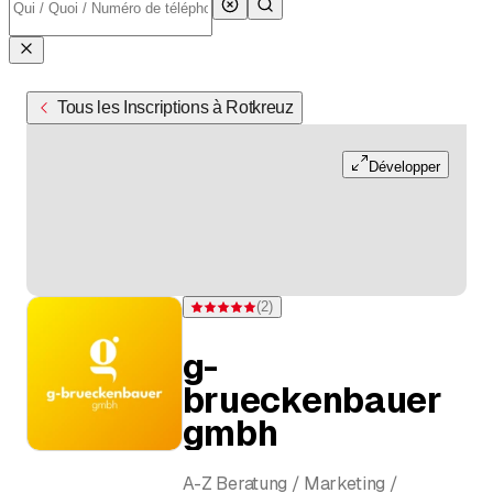
Tous les Inscriptions à Rotkreuz
Développer
(
2
)
Note 5 sur 5 étoiles pour 2 évaluations
g-
brueckenbauer
gmbh
A-Z Beratung / Marketing /