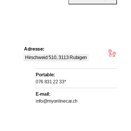
Adresse
:
5 sur 5 étoiles
Hirschweid 510, 3113
Rubigen
Portable
:
076 831 22 33
*
E-mail
:
info@myonlinecar.ch