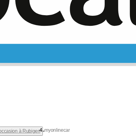
myonlinecar
•
occasion à Rubigen