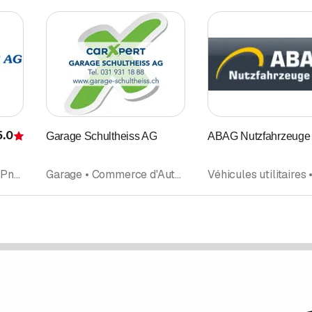
5.0
Garage Schultheiss AG
ABAG Nutzfahrzeuge
Évaluation
Garage • Réparations • Pneus • Commerce d'Automobiles neuves et d'occasion • Occasions
Garage • Commerce d'Automobiles neuves et d'occasion • Pneus • Occasions • Réparations • Accessoires et pièces détachées d'Automobiles • Carrosserie