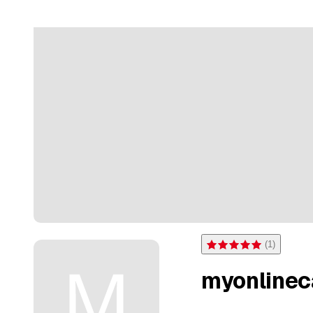
(
1
)
Note 5 sur 5 étoiles pour 
myonlinec