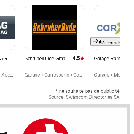
Élément suivant
4.5
 AG
SchruberBude GmbH
Garage Ramseyer
Évaluation
Véhicules utilitaires • Accessoires et pièces détachées de Camion • Commerce d'Automobiles neuves et d'occasion • Construction de Véhicules • Garage
Garage • Carrosserie • Commerce d'Automobiles neuves et d'occasion • Pneus • Réparations
*
ne souhaite pas de publicité
Source:
Swisscom Directories SA