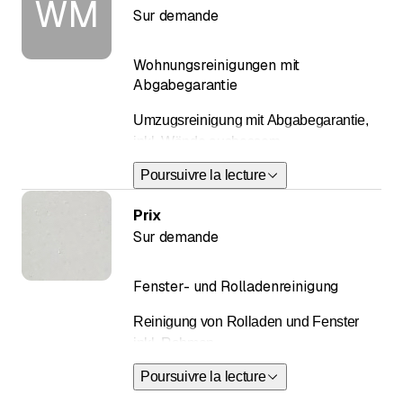
WM
Sur demande
Wohnungsreinigungen mit
Abgabegarantie
Umzugsreinigung mit Abgabegarantie,
inkl. Wände ausbessern.
Poursuivre la lecture
Kostenlose Offerte nach Besichtigung
Prix
Sur demande
Fenster- und Rolladenreinigung
Reinigung von Rolladen und Fenster
inkl. Rahmen
Poursuivre la lecture
Alternativ können Sie auch nur die
Fenstergläser reinigen lassen