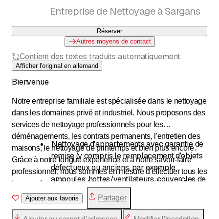
Entreprise de Nettoyage à Sargans
Réserver
Autres moyens de contact
Contient des textes traduits automatiquement.
Afficher l'original en allemand
Bienvenue
Notre entreprise familiale est spécialisée dans le nettoyage
dans les domaines privé et industriel. Nous proposons des
services de nettoyage professionnels pour les
déménagements, les contrats permanents, l'entretien des
Nettoyage d'appartements avec garantie de
maisons, le nettoyage de printemps et bien plus encore.
remise (y compris le remplacement d'objets
Grâce à notre longue expérience et à notre savoir-faire
défectueux ou anciens, par exemple
professionnel, nous sommes en mesure d'effectuer tous les
ampoules, hottes/ventilateurs, couvercles de
travaux de peinture et de nettoyage de manière rapide,
toilettes, verres à dents).
fiable et économique.
Partager
Ajouter aux favoris
Notre service de nettoyage comprend
également les travaux de réparation des
Nous vous garantissons un travail de haute qualité et