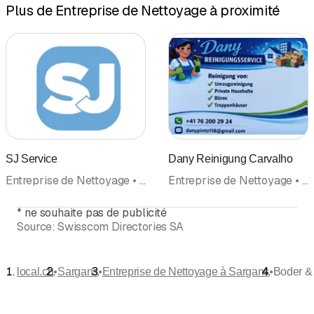
Plus de Entreprise de Nettoyage à proximité
Kostenlose Offerte nach Besichtigung
SJ Service
Dany Reinigung Carvalho
Entreprise de Nettoyage • Conciergerie, Entretien d'immeuble • Transports • Nettoyage de bâtiments • Nettoyages et entretien • Nettoyage d'appartements • Facility Management
Entreprise de Nettoyage • Nettoyage de bâtiments • Nettoyages et entretien • Facility Management • Nettoyage d'appartements • Conciergerie, Entretien d'immeuble • Déménagements
*
ne souhaite pas de publicité
Source:
Swisscom Directories SA
•
•
•
local.ch
Sargans
Entreprise de Nettoyage à Sargans
Boder & 