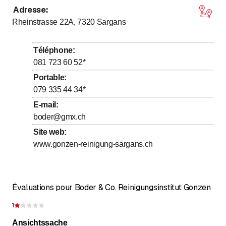
Adresse
:
jusqu’à
Lundi
*
7
:
00
-
18
:
00
Rheinstrasse 22A, 7320
Sargans
jusqu’à
Mardi
*
7
:
00
-
18
:
00
jusqu’à
Mercredi
*
7
:
00
-
18
:
00
Téléphone
:
jusqu’à
Jeudi
*
7
:
00
-
18
:
00
081 723 60 52
*
jusqu’à
Vendredi
*
7
:
00
-
18
:
00
Portable
:
079 335 44 34
*
Samedi
Fermé
E-mail
:
Dimanche
Fermé
boder@gmx.ch
Les jours marqués d'un * sont à convenir
Site web
:
www.gonzen-reinigung-sargans.ch
Évaluations pour Boder & Co. Reinigungsinstitut Gonzen
1
Évaluation de 1 sur 5 étoiles
Ansichtssache