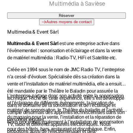
Multimédia à Savièse
Réserver
Autres moyens de contact
Multimedia & Event Sàrl
Multimedia & Event Sàrl
est une entreprise active dans
l’évènementiel : sonorisation et éclairage et dans la vente
de matériel multimédia : Radio-TV, HiFi et Satellite etc.
Créée en 1994 sous le nom de JMC Radio TV, l’entreprise
n’a cessé d’évoluer. Spécialisée dès sa création dans la
vente et l’installation de matériel multimédia, elle a ensuite
été mandatée par le Théâtre le Baladin pour assurée la
L’entreprise partage donc son activité entre la sonorisation
technique. Riche de cette expérience, elle s’est développé
et l’éclairage de différents évènements, la location de
dans le domaine de la sonorisation et de l’éclairage et
matériel de sonorisation, le Théâtre du baladin et l’activité
compte désormais des apprentis techniscénistes dans son
du magasin pour la vente, l’installation et la réparation de
personnel régulier.
Nous procédons également à l’installation de sonorisation
TV, radio et différents appareils électroniques. Nous
pour des hôtels, bars, restaurant et discothèque. Enfin,
proposons aussi de l'électroménager et petit