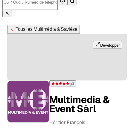
Tous les Multimédia à Savièse
Développer
(
2
)
Note 5 sur 5 étoiles pour 2 évaluations
Multimedia &
Event Sàrl
Héritier François