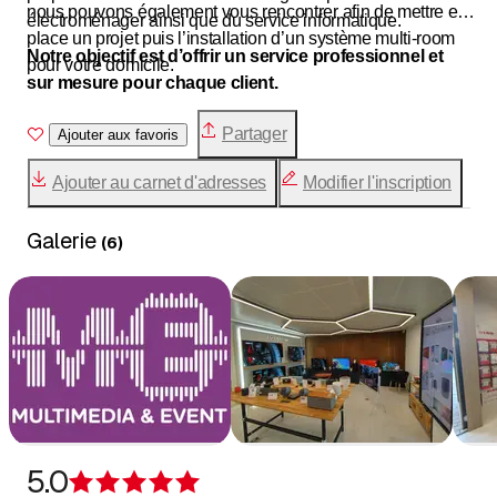
nous pouvons également vous rencontrer afin de mettre en
électroménager ainsi que du service informatique.
place un projet puis l’installation d’un système multi-room
Notre objectif est d’offrir un service professionnel et
pour votre domicile.
sur mesure pour chaque client.
Partager
Ajouter aux favoris
Ajouter au carnet d'adresses
Modifier l'inscription
Galerie
(
6
)
5.0
Évaluation de 5 sur 5 étoiles