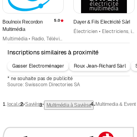
5.0
Boulnoix Recordon
Dayer & Fils Electricité Sàrl
Évaluation
Multimédia
Électricien • Electriciens, installateurs • Télécommunication • Multimédia
Multimédia • Radio, Télévision • Réparations
Inscriptions similaires à proximité
Gasser Electroménager
Roux Jean-Richard Sàrl
*
ne souhaite pas de publicité
Source:
Swisscom Directories SA
•
•
local.ch
Savièse
Multimedia & Event 
•
Multimédia à Savièse