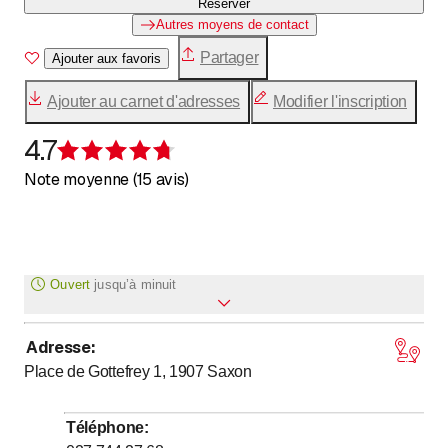
Réserver
Autres moyens de contact
Partager
Ajouter aux favoris
Ajouter au carnet d'adresses
Modifier l'inscription
4.7
Évaluation de 4,7 sur 5 étoiles
Note moyenne (15 avis)
Ouvert
jusqu’à
minuit
Adresse
:
jusqu’à
Lundi
8
:
30
-
23
:
00
Place de Gottefrey 1, 1907
Saxon
jusqu’à
Mardi
8
:
30
-
23
:
00
jusqu’à
Mercredi
8
:
30
-
23
:
00
Téléphone
:
jusqu’à
Jeudi
8
:
30
-
23
:
00