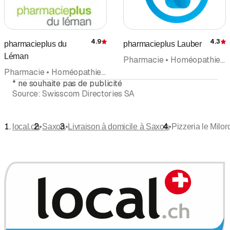
4.9
4.3
pharmacieplus du
pharmacieplus Lauber
Évaluation
É
Léman
Pharmacie • Homéopathie (hors rubrique médecins) • Livraison à domicile
Pharmacie • Homéopathie (hors rubrique médecins) • Livraison à domicile
*
ne souhaite pas de publicité
Source:
Swisscom Directories SA
•
•
•
local.ch
Saxon
Livraison à domicile à Saxon
Pizzeria le Milor