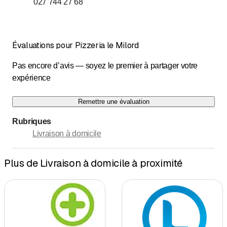
027 744 27 68
jusqu’à
Vendredi
8
:
30
-
0
:
00
jusqu’à
Samedi
9
:
00
-
0
:
00
Évaluations pour Pizzeria le Milord
Dimanche
Fermé
Pas encore d’avis — soyez le premier à partager votre
Livraison a domicile
expérience
Remettre une évaluation
Rubriques
Livraison à domicile
Plus de Livraison à domicile à proximité