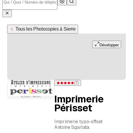
Tous les Photocopies à Sierre
Développer
(
7
)
Note 5 sur 5 étoiles pour 7 évaluations
Imprimerie
Périsset
Imprimerie typo-offset
Antoine Sgarlata