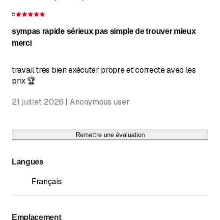
Dimanche
Fermé
5
Évaluation de 5 sur 5 étoiles
Demain
Fermé
sympas rapide sérieux pas simple de trouver mieux
merci
31.07.2026 - 16.08.2026: Fermé
Veille de fête, fermeture à 15 heures
travail très bien exécuter propre et correcte avec les
prix 🏆
21 juillet 2026 | Anonymous user
Remettre une évaluation
Langues
Français
Emplacement