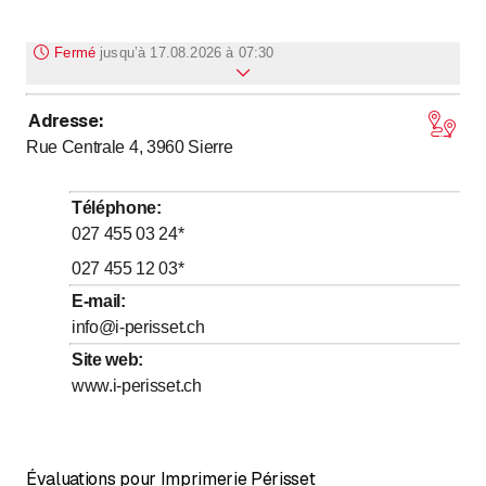
Fermé
jusqu’à
17.08.2026 à 07:30
Adresse
:
jusqu’à
Lundi
7
:
30
-
14
:
30
Rue Centrale 4, 3960
Sierre
10.08.2026
Fermé
jusqu’à
Mardi
7
:
30
-
14
:
30
Téléphone
:
11.08.2026
Fermé
027 455 03 24
*
jusqu’à
Mercredi
7
:
30
-
14
:
30
027 455 12 03
*
12.08.2026
Fermé
E-mail
:
jusqu’à
Jeudi
7
:
30
-
14
:
30
info@i-perisset.ch
13.08.2026
Fermé
Site web
:
jusqu’à
Vendredi
8
:
00
-
12
:
00
www.i-perisset.ch
14.08.2026
Fermé
Samedi
Fermé
Aujourd’hui
Fermé
Évaluations pour Imprimerie Périsset