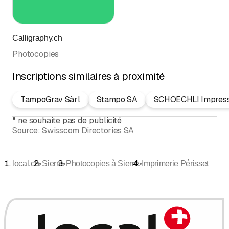
Calligraphy.ch
Photocopies
Inscriptions similaires à proximité
TampoGrav Sàrl
Stampo SA
SCHOECHLI Impress
*
ne souhaite pas de publicité
Source:
Swisscom Directories SA
•
•
•
local.ch
Sierre
Photocopies à Sierre
Imprimerie Périsset