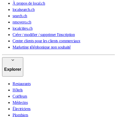
À propos de local.ch
localsearch.ch
search.ch
renovero.ch
localcities.ch
Créer / modifier / supprimer l'inscription
Centre clients pour les clients commerciaux
Marketing téléphonique non souhaité
Explorer
Restaurants
Hôtels
Coiffeurs
Médecins
Électriciens
Plombiers