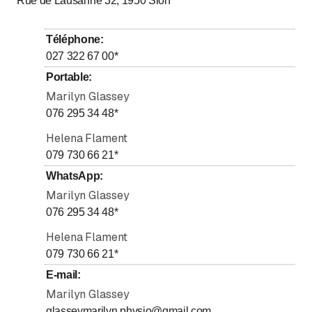
Rue de Lausanne 32, 1950
Sion
jusqu’à
Mardi
7
:
00
-
18
:
30
jusqu’à
Mercredi
7
:
00
-
18
:
30
Téléphone
:
jusqu’à
Jeudi
7
:
00
-
18
:
30
027 322 67 00
*
jusqu’à
Vendredi
7
:
00
-
17
:
00
Portable
:
Samedi
Marilyn Glassey
Fermé
076 295 34 48
*
Dimanche
Fermé
Helena Flament
079 730 66 21
*
WhatsApp
:
Marilyn Glassey
076 295 34 48
*
Helena Flament
079 730 66 21
*
E-mail
:
Marilyn Glassey
glasseymarilyn.physio@gmail.com