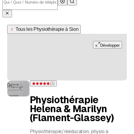
Tous les Physiothérapie à Sion
Développer
(
1
)
Note 5 sur 5 étoiles pour d'une évaluation
Physiothérapie
Helena & Marilyn
(Flament-Glassey)
Physiothérapie/rééducation, physio à