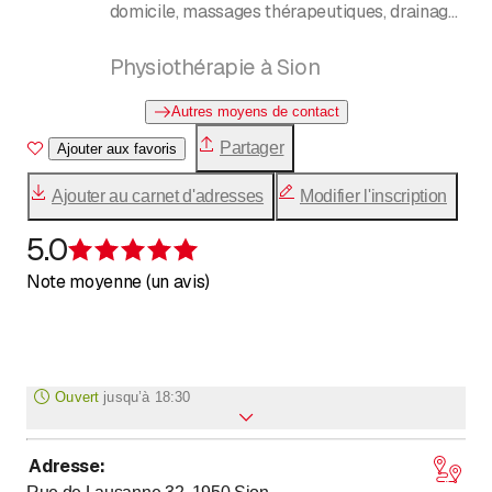
domicile, massages thérapeutiques, drainage
lymphatique, méthodes pilates et Thai Chi
Physiothérapie à Sion
Autres moyens de contact
Partager
Ajouter aux favoris
Ajouter au carnet d'adresses
Modifier l'inscription
5.0
Évaluation de 5 sur 5 étoiles
Note moyenne (un avis)
Ouvert
jusqu’à
18:30
Adresse
:
jusqu’à
Lundi
8
:
30
-
18
:
30