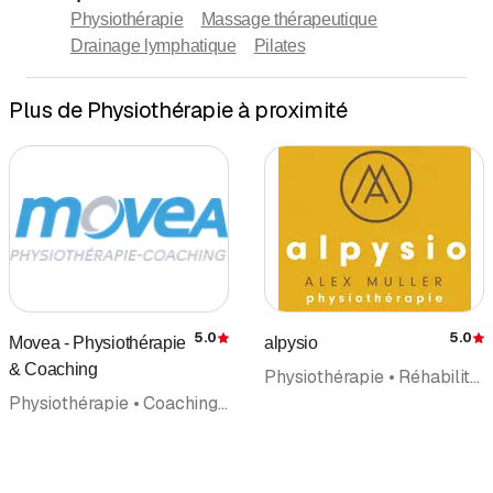
Physiothérapie
Massage thérapeutique
Drainage lymphatique
Pilates
Plus de Physiothérapie à proximité
5.0
5.0
Movea - Physiothérapie
alpysio
Évaluation
É
& Coaching
Physiothérapie • Réhabilitation • Thérapie manuelle • Massage • Massage de santé et de sport
Physiothérapie • Coaching • Massage • Massage de santé et de sport • Massage thérapeutique • Réhabilitation • Fitness-Center • Thérapie manuelle