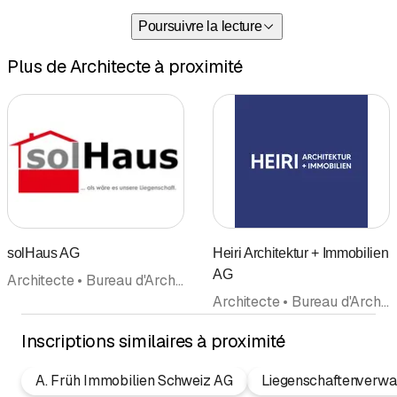
Bau- und Kostenmanagement
Poursuivre la lecture
Generalplanungen
Liegenschaftsschätzungen
Plus de Architecte à proximité
Gebäudeanalysen / Zustandsanalysen
Unterhaltskonzepte
Baubegleitungen /
Bauherrenberatungen
Minergie-Fachpartner
Mitglied der IG Passivhaus
Fachpartner des
Hauseigentümerverbandes
Mitglied VABS, Vereinigung
solHaus AG
Heiri Architektur + Immobilien
Asbestberater Schweiz
AG
Architecte • Bureau d'Architecture • Reconstruction • Projets d'Architecture • Administration de travaux de construction • Entreprise de Construction • Maquettes • Agence immobilière
Architecte • Bureau d'Architecture • Agence immobilière • Immobilier • Société immobilière
NEU: Brandschutzplanung
Inscriptions similaires à proximité
A. Früh Immobilien Schweiz AG
Liegenschaftenverwa