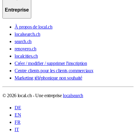
Entreprise
À propos de local.ch
localsearch.ch
search.ch
renovero.ch
localcities.ch
Créer / modifier / supprimer l'inscription
Centre clients pour les clients commerciaux
Marketing téléphonique non souhaité
© 2026 local.ch - Une entreprise
localsearch
DE
EN
FR
IT