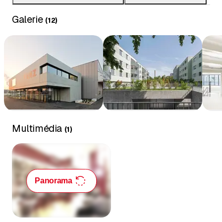
amiante
Galerie
(
12
)
Multimédia
(
1
)
Panorama