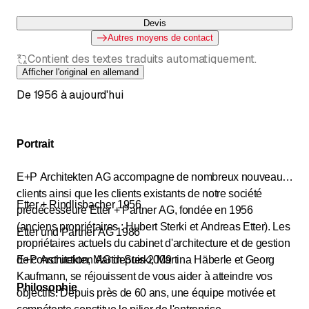
Devis
Autres moyens de contact
Contient des textes traduits automatiquement.
Afficher l'original en allemand
De 1956 à aujourd'hui
Portrait
E+P Architekten AG accompagne de nombreux nouveaux
clients ainsi que les clients existants de notre société
Etter + Rindlisbacher 1956
prédécesseure Etter + Partner AG, fondée en 1956
(anciens propriétaires : Hubert Sterki et Andreas Etter). Les
Etter und Partner AG 1986
propriétaires actuels du cabinet d'architecture et de gestion
de construction, Martin Sterki, Martina Häberle et Georg
E+P Architekten AG depuis 2009
Kaufmann, se réjouissent de vous aider à atteindre vos
Philosophie
objectifs. Depuis près de 60 ans, une équipe motivée et