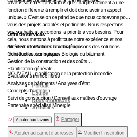
compétente constitue le pilier de l'entreprise.
« Nous sommes convaincus que chaque bâtiment a une
fonction différente à remplir et doit donc avoir un aspect
unique. » C'est selon ce principe que nous concevons pour
vous des projets adaptés et pertinents. Nous respectons
vos souhaits et accordons la priorité à vos besoins. Pour
Offre de services
cela, nous mettons à profit toute notre expérience et nos
différentes formations et vous proposons des solutions
Architecture / Architecture d'intérieur
individuelles, sur mesure.
Construction écologique / Biologie du bâtiment
Gestion de la construction et des coûts
Planification générale
NOUVEAU : planification de la protection incendie
Évaluations immobilières
Analyses de bâtiments / Analyses d'état
Portrait
Concepts d'entretien
Équipe
Suivi de construction / Conseil aux maîtres d'ouvrage
Nous proposons
Partenaire spécialisé Minergie
Actualités
Membre de l'IG Passivhaus
Portefeuille
Partager
Partenaire spécialisé de l'Association des propriétaires
Ajouter aux favoris
Contact
fonciers
Ajouter au carnet d'adresses
Modifier l'inscription
Membre de l'AIB, Association suisse des conseillers en