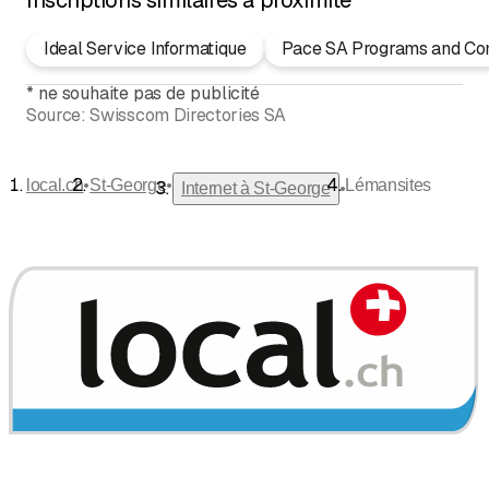
Ideal Service Informatique
Pace SA Programs and Co
*
ne souhaite pas de publicité
Source:
Swisscom Directories SA
•
•
local.ch
St-George
Lémansites
•
Internet à St-George