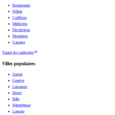
Restaurants
Hôtels
Coiffeurs
Médecins
Électriciens
Plombiers
Garages
Toutes les catégories
Villes populaires
Zurich
Genève
Lausanne
Berne
Bâle
Winterthour
Lugano