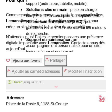
Pour qui ?
support (ordinateur, tablette, mobile).
Solutions clés en main
: prise en charge
Commerçants, entrepreneurs, associations ou particuliers,
complète, de la conception au déploiement.
Lemansites
met à votre disposition son expertise pour
Référencement optimisé (SEO)
: pour
créer un site internet à la hauteur de vos ambitions.
garantir la visibilité de votre site sur les moteurs
de recherche.
N’attendez plus ! Faites le premier pas vers une présence
Support et maintenance
: un
digitale impactante avec
Lemansites
. Contactez-nous dès
accompagnement personnalisé pour un site
aujourd'hui !
toujours à jour et performant.
Partager
Ajouter aux favoris
Ajouter au carnet d'adresses
Modifier l'inscription
Ouvert
jusqu’à
11:15
Adresse
:
jusqu’à
Lundi
7
:
15
-
11
:
15
Place de la Poste 6, 1188
St-George
jusqu’à
jusqu’à
Mardi
7
:
15
-
11
:
15
/ 15
:
00
-
18
:
00