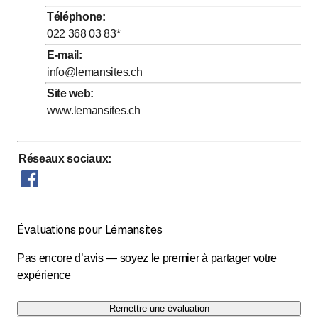
jusqu’à
Mercredi
7
:
15
-
11
:
15
Téléphone
:
jusqu’à
jusqu’à
Jeudi
7
:
15
-
11
:
15
/ 15
:
00
-
18
:
00
022 368 03 83
*
jusqu’à
Vendredi
7
:
15
-
11
:
15
E-mail
:
info@lemansites.ch
Samedi
Fermé
Site web
:
Dimanche
Fermé
www.lemansites.ch
Réseaux sociaux
:
Évaluations pour Lémansites
Pas encore d’avis — soyez le premier à partager votre
expérience
Remettre une évaluation