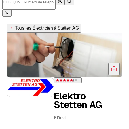
Tous les Électricien à Stetten AG
(
10
)
Note 4,8 sur 5 étoiles pour 10 évaluations
Elektro
Stetten AG
El'inst.