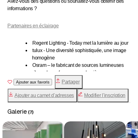
Avez-vous des questions ou souhaitez-vous obtenir des
informations ?
Partenaires en éclairage
Regent Lighting - Today met la lumière au jour
tulux - Une diversité sophistiquée, une image
homogène
Osram – le fabricant de sources lumineuses
ribag - la performance en lumière
TKL Licht gmbh - Une longueur d'avance
Partager
Ajouter aux favoris
grâce à l'innovation
Firalux Design – Des prix compétitifs, une
Ajouter au carnet d'adresses
Modifier l'inscription
qualité irréprochable, un design soigné
Galerie
(
7
)