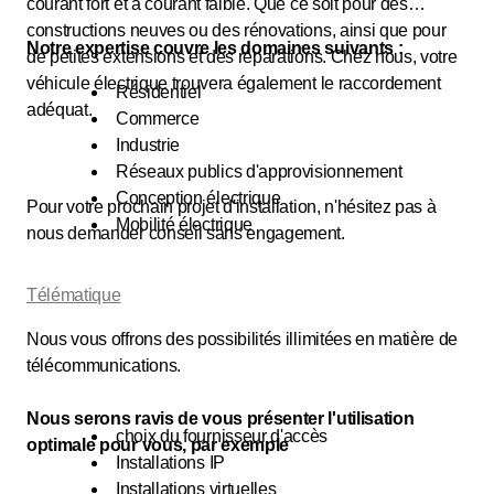
courant fort et à courant faible. Que ce soit pour des
constructions neuves ou des rénovations, ainsi que pour
Notre expertise couvre les domaines suivants :
de petites extensions et des réparations. Chez nous, votre
véhicule électrique trouvera également le raccordement
Résidentiel
adéquat.
Commerce
Industrie
Réseaux publics d'approvisionnement
Conception électrique
Pour votre prochain projet d'installation, n'hésitez pas à
Mobilité électrique
nous demander conseil sans engagement.
Télématique
Nous vous offrons des possibilités illimitées en matière de
télécommunications.
Nous serons ravis de vous présenter l'utilisation
choix du fournisseur d'accès
optimale pour vous, par exemple
Installations IP
Installations virtuelles