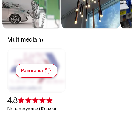
Multimédia
(
1
)
Panorama
4.8
Évaluation de 4,8 sur 5 étoiles
Note moyenne (10 avis)