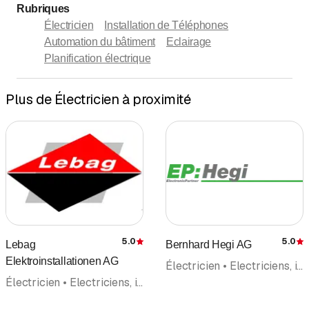
Rubriques
Électricien
Installation de Téléphones
Automation du bâtiment
Eclairage
Planification électrique
Plus de Électricien à proximité
5.0
5.0
Lebag
Bernhard Hegi AG
Évaluation
É
Elektroinstallationen AG
Électricien • Electriciens, installateurs • Electroménager • Grill, Barbecue • Machines à café • Machines à laver • Séchoirs à linge, tumbler • Agencement de Cuisines
Électricien • Electriciens, installateurs • Services • Contrôle d'électricité • Appareils et dispositifs d'Alarme • IT Networks Télématique • Photovoltaïque panneaux solaires • Automation du bâtiment