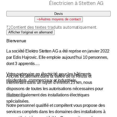
Électricien à Stetten AG
Devis
Autres moyens de contact
Contient des textes traduits automatiquement.
Afficher l'original en allemand
Bienvenue
La société Elektro Stetten AG a été reprise en janvier 2022
par Edis Hajrovic. Elle emploie aujourd’hui 10 personnes,
dont 3 apprentis.
Votre partenaire en électricité pour les bâtiments
Ancrés localement dans la vallée de la Reuss et
résidentiels, commerciaux et industriels.
intervenant dans un rayon d’environ 25 km, nous
disposons de toutes les autorisations nécessaires pour
réaliser également des installations électriques
Électricité
spécialisées.
Notre personnel qualifié et compétent vous propose des
services complets dans les domaines des installations à