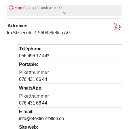
Fermé
jusqu’à
lundi à 07:00
Adresse
:
jusqu’à
jusqu’à
Lundi
7
:
00
-
12
:
00
/ 13
:
00
-
17
:
00
Im Stetterfeld 2, 5608
Stetten AG
jusqu’à
jusqu’à
Mardi
7
:
00
-
12
:
00
/ 13
:
00
-
17
:
00
jusqu’à
jusqu’à
Mercredi
7
:
00
-
12
:
00
/ 13
:
00
-
17
:
00
Téléphone
:
jusqu’à
jusqu’à
Jeudi
7
:
00
-
12
:
00
/ 13
:
00
-
17
:
00
056 496 17 44
*
jusqu’à
jusqu’à
Vendredi
7
:
00
-
12
:
00
/ 13
:
00
-
16
:
00
Portable
:
Samedi
Pikettnummer
Fermé
076 431 66 44
Dimanche
Fermé
WhatsApp
:
Pikettnummer
076 431 66 44
E-mail
:
info@elektro-stetten.ch
Site web
: