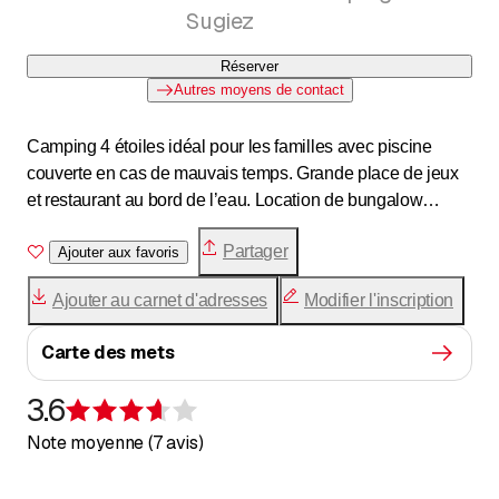
Sugiez
Réserver
Autres moyens de contact
Camping 4 étoiles idéal pour les familles avec piscine
couverte en cas de mauvais temps. Grande place de jeux
et restaurant au bord de l’eau. Location de bungalow
entièrement équipés pour vos week-end ou vacances. 45
Partager
emplacements touristiques ouverts de mai à septembre.
Ajouter aux favoris
Un havre de paix retiré des nuisances du trafic en pleine
Ajouter au carnet d'adresses
Modifier l'inscription
nature et au cœur de la région des 3 lacs/Seelandais
Carte des mets
3.6
Évaluation de 3,6 sur 5 étoiles
Note moyenne (7 avis)