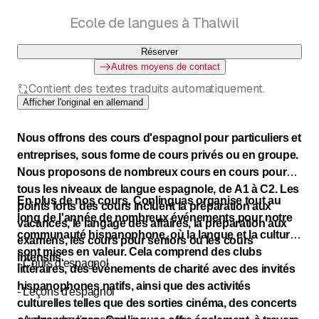
und Events - vor Ort in Thalwil, online und
hybrid
Ecole de langues à Thalwil
Réserver
Autres moyens de contact
Contient des textes traduits automatiquement.
Afficher l'original en allemand
Nous offrons des cours d'espagnol pour particuliers et
entreprises, sous forme de cours privés ou en groupe.
Nous proposons de nombreux cours en cours pour
tous les niveaux de langue espagnole, de A1 à C2. Les
En plus de nos cours, Conlinguas organise tout au
points forts des cours incluent la préparation aux
long de l'année de nombreux événements pour notre
vacances, le langage des affaires, la préparation aux
communauté hispanophone, où la langue et la culture
examens, les cours pour seniors ou les cours
sont mises en valeur. Cela comprend des clubs
intensifs.
- Cours d'espagnol
littéraires, des événements de charité avec des invités
hispanophones natifs, ainsi que des activités
- Leçons d'espagnol
culturelles telles que des sorties cinéma, des concerts