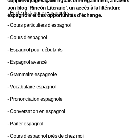
ou des voyages. Conlinguas offre également, à travers
- Apprendre l'espagnol
son blog 'Rincón Literario', un accès à la littérature
- École de langue espagnole
espagnole et des opportunités d'échange.
- Cours particuliers d'espagnol
- Cours d'espagnol
- Espagnol pour débutants
- Espagnol avancé
- Grammaire espagnole
- Vocabulaire espagnol
- Prononciation espagnole
- Conversation en espagnol
- Parler espagnol
- Cours d'espagnol près de chez moi