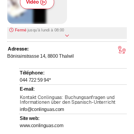
Vidéo
Fermé
jusqu’à
lundi à 08:00
Adresse
:
jusqu’à
Lundi
8
:
00
-
20
:
30
Bönirainstrasse 14, 8800
Thalwil
jusqu’à
Mardi
8
:
00
-
20
:
30
jusqu’à
Mercredi
8
:
00
-
20
:
30
Téléphone
:
jusqu’à
Jeudi
8
:
00
-
20
:
30
044 722 59 94
*
jusqu’à
Vendredi
8
:
00
-
20
:
30
E-mail
:
Samedi
Kontakt Conlinguas: Buchungsanfragen und
Fermé
Informationen über den Spanisch-Unterricht
Dimanche
Fermé
info@conlinguas.com
Site web
:
www.conlinguas.com