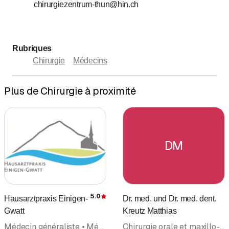
chirurgiezentrum-thun@hin.ch
Samedi
Fermé
Dimanche
Fermé
Rubriques
Chirurgie
Médecins
Plus de Chirurgie à proximité
DM
5.0
Hausarztpraxis Einigen-
Dr. med. und Dr. med. dent.
Évaluation
Gwatt
Kreutz Matthias
Médecin généraliste • Médecine interne générale • Pédiatrie • Chirurgie • Cardiologie • Cabinet médical • Médecins
Chirurgie orale et maxillo-faciale • Chirurgie orale • Implantologie • Chirurgie • Chirurgie plastique, reconstructive et esthétique • Médecine esthétique • Médecins