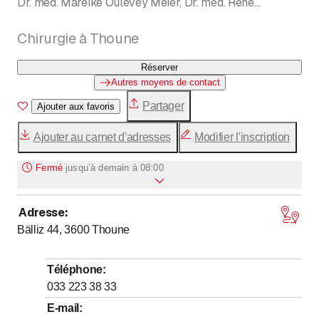
Dr. med. Mareike Oulevey Meier, Dr. med. René
Stouthandel
Chirurgie à Thoune
Réserver
Autres moyens de contact
Partager
Ajouter aux favoris
Ajouter au carnet d'adresses
Modifier l'inscription
Fermé
jusqu’à
demain à 08:00
Adresse
:
jusqu’à
jusqu’à
Lundi
8
:
00
-
11
:
30
/ 14
:
00
-
17
:
30
Bälliz 44, 3600
Thoune
jusqu’à
jusqu’à
Mardi
8
:
00
-
11
:
30
/ 14
:
00
-
17
:
30
jusqu’à
jusqu’à
Mercredi
8
:
00
-
11
:
30
/ 14
:
00
-
17
:
30
Téléphone
:
jusqu’à
jusqu’à
Jeudi
8
:
00
-
11
:
30
/ 14
:
00
-
17
:
30
033 223 38 33
jusqu’à
jusqu’à
Vendredi
8
:
00
-
11
:
30
/ 14
:
00
-
17
:
00
E-mail
: