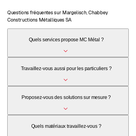
Questions fréquentes sur Margelisch, Chabbey
Constructions Métalliques SA
Quels services propose MC Métal ?
Nous proposons la construction métallique, la serrurerie,
Travaillez-vous aussi pour les particuliers ?
des portes, fenêtres, vitrages sur mesure, escaliers et
balustrades en aluminium, acier et inox.
Oui, nous réalisons des projets tant pour les clients
Proposez-vous des solutions sur mesure ?
professionnels que privés.
Oui, notre bureau technique vous accompagne de l'idée et
Quels matériaux travaillez-vous ?
la conception 3D jusqu'à la réalisation finale.