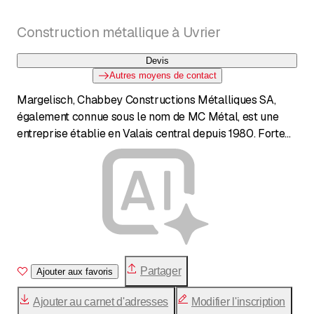
Construction métallique à Uvrier
Devis
Autres moyens de contact
Margelisch, Chabbey Constructions Métalliques SA,
également connue sous le nom de MC Métal, est une
entreprise établie en Valais central depuis 1980. Forte
de plus de 40 ans d'expérience, elle propose des
services complets de construction métallique et de
serrurerie. Son offre s'étend des portes, fenêtres et
vitrages sur mesure en aluminium, acier et inox aux
escaliers et balustrades robustes. Équipée d'un parc de
machines moderne, incluant des centres d'usinage CNC,
et disposant de son propre bureau technique pour la
conception 3D, l'entreprise accompagne les projets de
Partager
Ajouter aux favoris
l'idée à la réalisation. Elle se distingue également par
son engagement écologique, avec une installation
Ajouter au carnet d'adresses
Modifier l'inscription