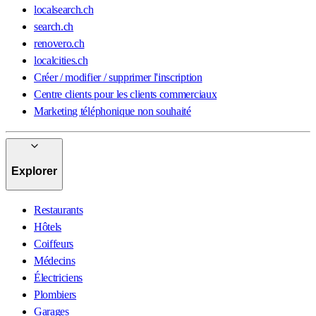
localsearch.ch
search.ch
renovero.ch
localcities.ch
Créer / modifier / supprimer l'inscription
Centre clients pour les clients commerciaux
Marketing téléphonique non souhaité
Explorer
Restaurants
Hôtels
Coiffeurs
Médecins
Électriciens
Plombiers
Garages