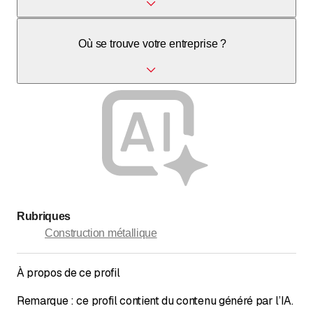
Nous travaillons principalement l'acier, l'acier inoxydable,
Où se trouve votre entreprise ?
l'aluminium et l'acier Corten.
Notre entreprise est située à la Route des Joncs 87 à
1958 Uvrier, Valais.
Rubriques
Construction métallique
À propos de ce profil
Remarque : ce profil contient du contenu généré par l’IA.