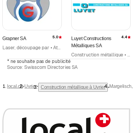
5.0
4.4
Grapner SA
Luyet Constructions
Évaluation
É
Métalliques SA
Laser, découpage par • Atelier mécanique • Usinage des métaux • Construction métallique • Hydraulique
Construction métallique • Serrurerie • Vérandas, jardins d'hiver • Verre • Fenêtres
*
ne souhaite pas de publicité
Source:
Swisscom Directories SA
•
•
local.ch
Uvrier
Margelisch
•
Construction métallique à Uvrier