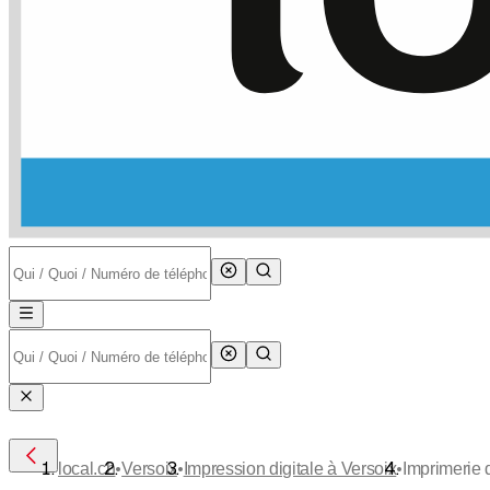
•
•
•
local.ch
Versoix
Impression digitale à Versoix
Imprimerie 