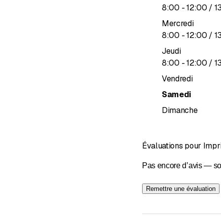
jusqu’à
8
:
00
-
12
:
00
/ 1
Mercredi
jusqu’à
8
:
00
-
12
:
00
/ 1
Jeudi
jusqu’à
8
:
00
-
12
:
00
/ 1
Vendredi
Samedi
Dimanche
Évaluations pour Impr
Pas encore d’avis — so
Remettre une évaluation