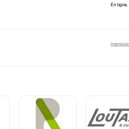
En ligne
,
Impressio