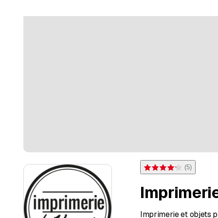
(
5
)
Note 4,2 sur 5 étoiles pou
Imprimerie
Imprimerie et objets p