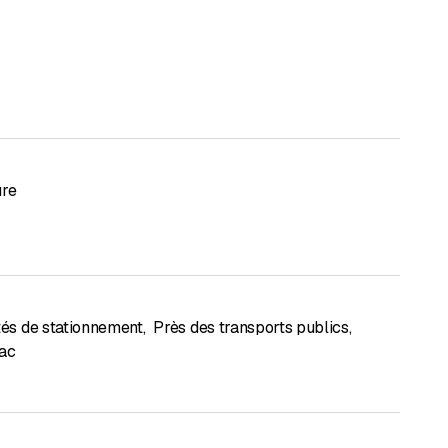
ure
ités de stationnement
,
Près des transports publics
,
lac