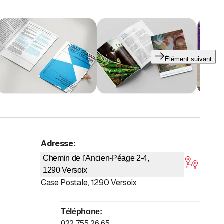
s les demandes. Papèterie administrative, flyers, brochures,
 respect de la qualité.
Élément suivant
os commandes.
lisons selon vos envies !
Adresse
:
4,2 sur 5 étoiles
Chemin de l'Ancien-Péage 2-4,
1290
Versoix
Case Postale
,
1290
Versoix
Téléphone
:
022 755 26 65