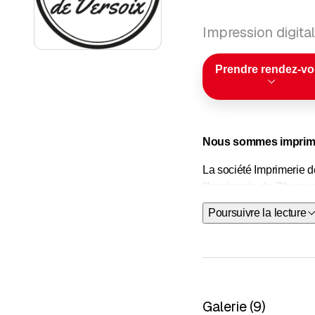
Impression digital
Prendre rendez-v
Nous sommes imprim
La société Imprimerie d
l'Imprimerie de Champel
Poursuivre la lecture
Depuis 1947, notre soci
d’ennoblissement comme 
Pré-presse
Corrections de fichiers
Galerie
(
9
)
ou chartes graphique, n