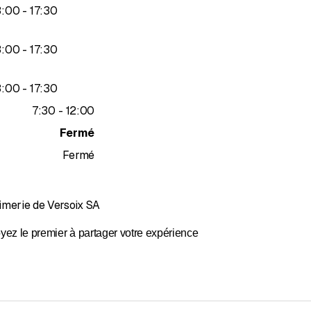
jusqu’à
3
:
00
-
17
:
30
jusqu’à
3
:
00
-
17
:
30
jusqu’à
3
:
00
-
17
:
30
jusqu’à
7
:
30
-
12
:
00
Fermé
Fermé
imerie de Versoix SA
yez le premier à partager votre expérience