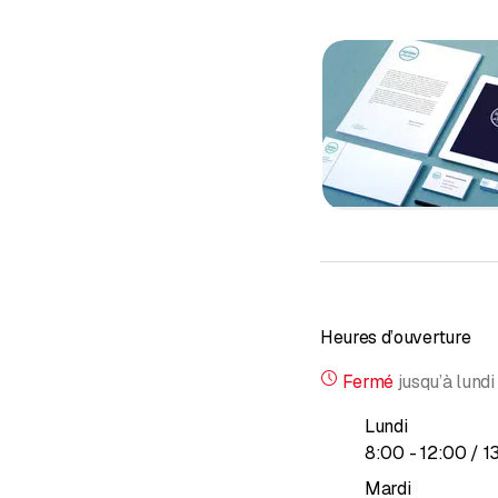
Impression
Offset ou numérique, qu
fourres, BVR, affiches g
Finitions
Découpe, assemblage, pl
Objets publicitaires
Clés USB, stylos, tubes,
Heures d’ouverture
Fermé
jusqu’à
lundi
Lundi
jusqu’à
8
:
00
-
12
:
00
/ 1
Mardi